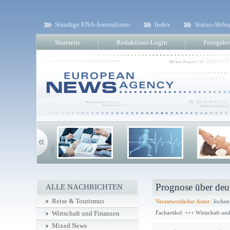
Ständige ENA-Journalisten
Index
Status-Abfra
Startseite
Redaktions-Login
Fotogaler
Prognose über deu
ALLE NACHRICHTEN
Reise & Tourismus
Verantwortlicher Autor:
Jochen
Fachartikel: +++ Wirtschaft un
Wirtschaft und Finanzen
Mixed News