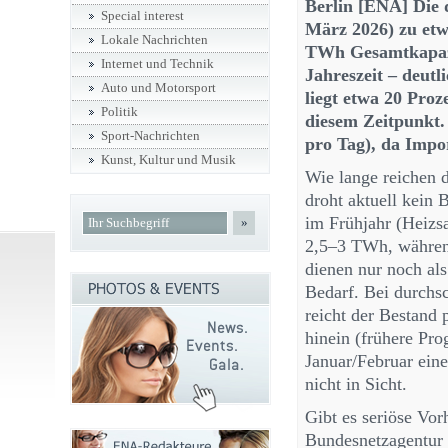
Berlin [ENA] Die d
Special interest
März 2026) zu etw
Lokale Nachrichten
TWh Gesamtkapazitä
Internet und Technik
Jahreszeit – deut
Auto und Motorsport
liegt etwa 20 Pro
Politik
diesem Zeitpunkt. 
Sport-Nachrichten
pro Tag), da Impo
Kunst, Kultur und Musik
Wie lange reichen d
droht aktuell kein
im Frühjahr (Heizsai
»
2,5–3 TWh, während
dienen nur noch als
Bedarf. Bei durchsc
reicht der Bestand
hinein (frühere P
Januar/Februar eine
nicht in Sicht.
Gibt es seriöse Vor
Bundesnetzagentur 