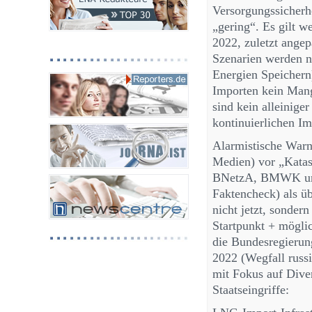
Versorgungssicherhe
„gering“. Es gilt w
2022, zuletzt angep
Szenarien werden nic
Energien Speicher
Importen kein Mang
sind kein alleinige
kontinuierlichen Im
Alarmistische War
Medien) vor „Kata
BNetzA, BMWK und 
Faktencheck) als üb
nicht jetzt, sonder
Startpunkt + mögli
die Bundesregierun
2022 (Wegfall russi
mit Fokus auf Diver
Staatseingriffe: