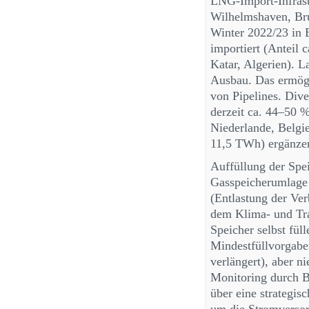
LNG-Import-Infras
Wilhelmshaven, Bru
Winter 2022/23 in
importiert (Anteil
Katar, Algerien). L
Ausbau. Das ermögli
von Pipelines. Dive
derzeit ca. 44–50 %
Niederlande, Belgi
11,5 TWh) ergänze
Auffüllung der Spe
Gasspeicherumlage 
(Entlastung der Ve
dem Klima- und Tra
Speicher selbst fül
Mindestfüllvorgabe
verlängert), aber n
Monitoring durch B
über eine strategis