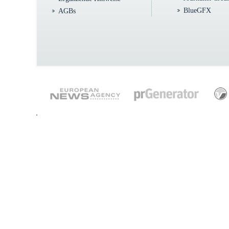
BlueGFX
AGBs
.