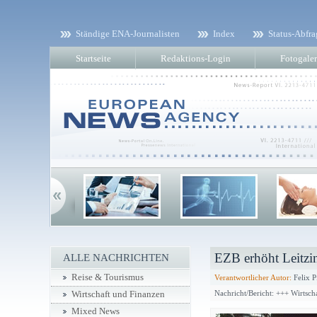
Ständige ENA-Journalisten
Index
Status-Abfra
Startseite
Redaktions-Login
Fotogaler
EZB erhöht Leitzin
ALLE NACHRICHTEN
Reise & Tourismus
Verantwortlicher Autor:
Felix P
Nachricht/Bericht: +++ Wirtsc
Wirtschaft und Finanzen
Mixed News