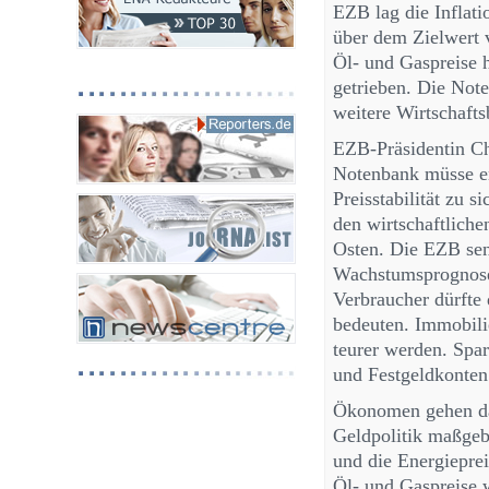
EZB lag die Inflati
über dem Zielwert v
Öl- und Gaspreise 
getrieben. Die Note
weitere Wirtschafts
EZB-Präsidentin Chr
Notenbank müsse en
Preisstabilität zu s
den wirtschaftlich
Osten. Die EZB sen
Wachstumsprognosen
Verbraucher dürfte
bedeuten. Immobili
teurer werden. Spa
und Festgeldkonten
Ökonomen gehen dav
Geldpolitik maßgeb
und die Energiepre
Öl- und Gaspreise w