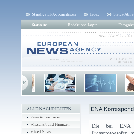
Ständige ENA-Journalisten
Index
Status-Abfra
Startseite
Redaktions-Login
Fotogaler
ENA Korresponde
ALLE NACHRICHTEN
Reise & Tourismus
Wirtschaft und Finanzen
Die bei ENA re
Mixed News
Pressefotografen 