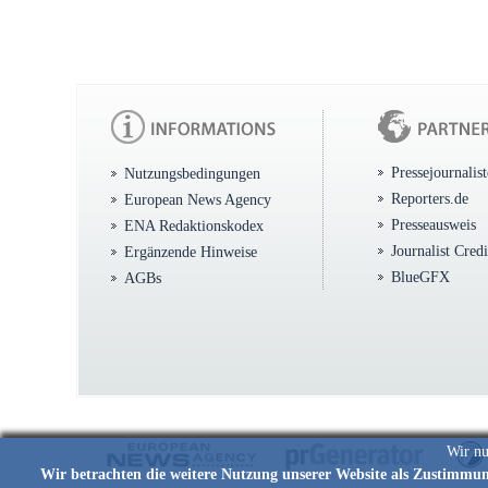
Pressejournalis
Nutzungsbedingungen
Reporters.de
European News Agency
Presseausweis
ENA Redaktionskodex
Journalist Cred
Ergänzende Hinweise
BlueGFX
AGBs
Wir nu
Wir betrachten die weitere Nutzung unserer Website als Zustimmu