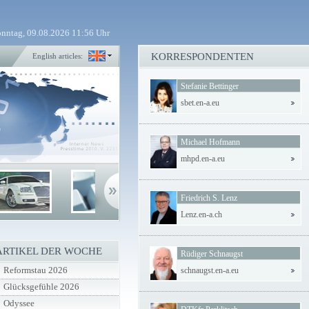
nntag, 09.08.2026 11:56 Uhr
KORRESPONDENTEN
English articles:
Stefanie Bettinger
sbet.en-a.eu
Michael Hofmann
mhpd.en-a.eu
Friedrich S. Lenz
Lenz.en-a.ch
ARTIKEL DER WOCHE
Rüdiger Schnaugst
Reformstau 2026
schnaugst.en-a.eu
Glücksgefühle 2026
Odyssee