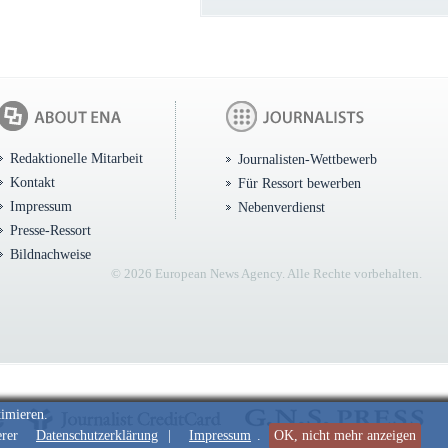
Redaktionelle Mitarbeit
Journalisten-Wettbewerb
Kontakt
Für Ressort bewerben
Impressum
Nebenverdienst
Presse-Ressort
Bildnachweise
© 2026 European News Agency. Alle Rechte vorbehalten.
timieren.
erer
Datenschutzerklärung
|
Impressum
.
OK, nicht mehr anzeigen