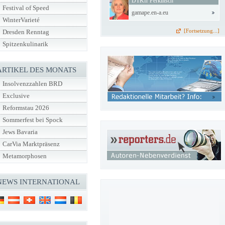
DTKfr Perklitsch
Festival of Speed
gamape.en-a.eu
WinterVarieté
[Fortsetzung...]
Dresden Renntag
Spitzenkulinarik
ARTIKEL DES MONATS
Insolvenzzahlen BRD
Exclusive
Reformstau 2026
Sommerfest bei Spock
Jews Bavaria
CarVia Marktpräsenz
Metamorphosen
NEWS INTERNATIONAL