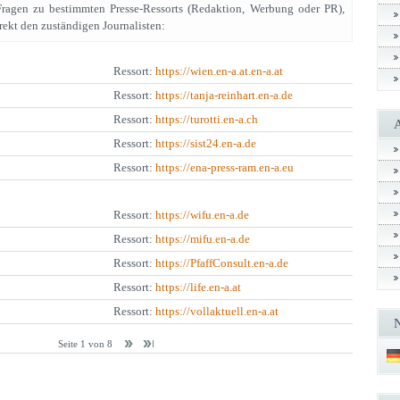
Fragen zu bestimmten Presse-Ressorts (Redaktion, Werbung oder PR),
rekt den zuständigen Journalisten:
Ressort:
https://wien.en-a.at.en-a.at
Ressort:
https://tanja-reinhart.en-a.de
Ressort:
https://turotti.en-a.ch
Ressort:
https://sist24.en-a.de
Ressort:
https://ena-press-ram.en-a.eu
Ressort:
https://wifu.en-a.de
Ressort:
https://mifu.en-a.de
Ressort:
https://PfaffConsult.en-a.de
Ressort:
https://life.en-a.at
Ressort:
https://vollaktuell.en-a.at
Seite 1 von 8