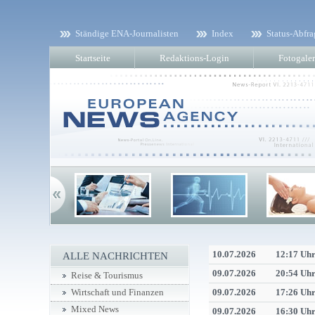
Ständige ENA-Journalisten
Index
Status-Abfra
Startseite
Redaktions-Login
Fotogaler
10.07.2026
12:17 Uh
ALLE NACHRICHTEN
09.07.2026
20:54 Uh
Reise & Tourismus
09.07.2026
17:26 Uh
Wirtschaft und Finanzen
Mixed News
09.07.2026
16:30 Uh