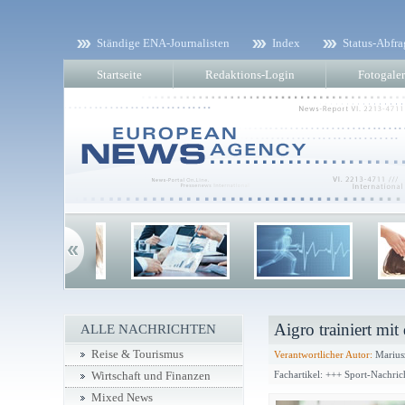
Ständige ENA-Journalisten
Index
Status-Abfra
Startseite
Redaktions-Login
Fotogaler
Aigro trainiert mi
ALLE NACHRICHTEN
Reise & Tourismus
Verantwortlicher Autor:
Marius
Fachartikel: +++ Sport-Nachri
Wirtschaft und Finanzen
Mixed News