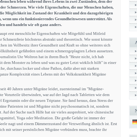
Menschen leben während ihres Lebens in zwei Zuständen, dem der
der Schmerzen. Wie viele Eigenschaften, die nur Menschen haben,
 die Möglichkeit im Zustand der Krankheit und den dazugehörigen
 wenn uns ein funktionierendes Gesundheitswesen unterstützt. Als
len und handeln wir oft ganz anders.
aupt erst menschliche Eigenschaften wie Mitgefühl und Mitleid
ür Schmerzfreie höchstens abstrakt und theoretisch. Wie sonst könnte
hen im Vollbesitz ihrer Gesundheit und Kraft so ohne weiteres sich
Tollkühnheit gefährden und einem schmerzgeplagten Leben aussetzen.
ournalistin Ute Woltron hat in ihrem Buch "Heute nicht, ich hab
t dem Monster zu leben und was zu guter Letzt wirklich hilft" in einer
he, durchaus locker und ohne Pathos, dafür aber mit starken
 ganze Komplexität eines Lebens mit der Volkskrankheit Migräne
 seit 40 Jahren unter Migräne leidet, zuersteinmal im "Migräne-
te Vorurteile überwinden, war auf der Jagd nach Tabletten wie dem
 Ergotamin oder die neuen Triptane. Sie fand heraus, dass Stress der
äne Patienten ist und Migräne nicht psychosomatisch ist, sondern
. Auf der Suche nach Hilfe hat sie vieles ausprobiert, wie chinesische
smittel, Yoga oder Meditation. Die große Gefahr ist immer der
Seele nagt und einem Dämmerzustand der Verzweiflung ähnlich ist. Erst
sich mit seiner persönlichen Migräne verbünden muss, brachte ihr