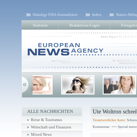
Ständige ENA-Journalisten
Index
Status-Abfra
Startseite
Redaktions-Login
Fotogaler
Ute Woltron schre
ALLE NACHRICHTEN
Reise & Tourismus
Verantwortlicher Autor:
Schura
Kommentar: +++ Special intere
Wirtschaft und Finanzen
Mixed News