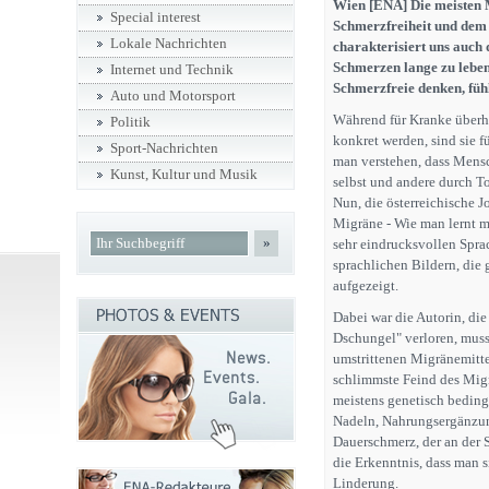
Wien [ENA] Die meisten 
Special interest
Schmerzfreiheit und dem 
Lokale Nachrichten
charakterisiert uns auch
Schmerzen lange zu leben,
Internet und Technik
Schmerzfreie denken, füh
Auto und Motorsport
Während für Kranke überh
Politik
konkret werden, sind sie f
Sport-Nachrichten
man verstehen, dass Mensc
Kunst, Kultur und Musik
selbst und andere durch 
Nun, die österreichische J
Migräne - Wie man lernt mi
»
sehr eindrucksvollen Sprac
sprachlichen Bildern, die
aufgezeigt.
Dabei war die Autorin, die
Dschungel" verloren, muss
umstrittenen Migränemittel
schlimmste Feind des Migr
meistens genetisch bedingt
Nadeln, Nahrungsergänzung
Dauerschmerz, der an der 
die Erkenntnis, dass man 
Linderung.