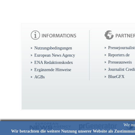
Pressejournalis
Nutzungsbedingungen
Reporters.de
European News Agency
Presseausweis
ENA Redaktionskodex
Journalist Cred
Ergänzende Hinweise
BlueGFX
AGBs
Wir nu
Wir betrachten die weitere Nutzung unserer Website als Zustimmu