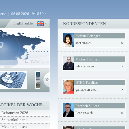
erstag, 06.08.2026 19:18 Uhr
KORRESPONDENTEN
English articles:
Stefanie Bettinger
sbet.en-a.eu
Michael Hofmann
mhpd.en-a.eu
DTKfr Perklitsch
gamape.en-a.eu
ARTIKEL DER WOCHE
Friedrich S. Lenz
Reformstau 2026
Lenz.en-a.ch
Spitzenkulinarik
Metamorphosen