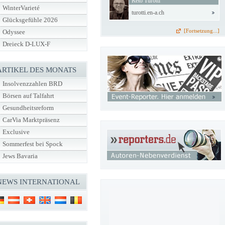
Reto Turotti
WinterVarieté
turotti.en-a.ch
Glücksgefühle 2026
[Fortsetzung...]
Odyssee
Dreieck D-LUX-F
ARTIKEL DES MONATS
Insolvenzzahlen BRD
Börsen auf Talfahrt
Gesundheitsreform
CarVia Marktpräsenz
Exclusive
Sommerfest bei Spock
Jews Bavaria
NEWS INTERNATIONAL