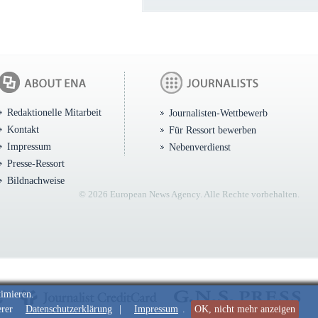
Redaktionelle Mitarbeit
Journalisten-Wettbewerb
Kontakt
Für Ressort bewerben
Impressum
Nebenverdienst
Presse-Ressort
Bildnachweise
© 2026 European News Agency. Alle Rechte vorbehalten.
timieren.
erer
Datenschutzerklärung
|
Impressum
.
OK, nicht mehr anzeigen