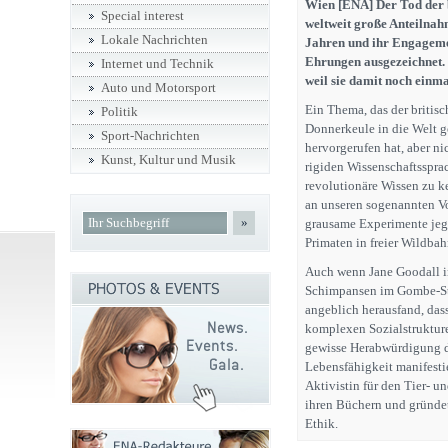
Wien [ENA] Der Tod der 
Special interest
weltweit große Anteilnah
Lokale Nachrichten
Jahren und ihr Engageme
Ehrungen ausgezeichnet. J
Internet und Technik
weil sie damit noch einm
Auto und Motorsport
Ein Thema, das der britisc
Politik
Donnerkeule in die Welt g
Sport-Nachrichten
hervorgerufen hat, aber n
Kunst, Kultur und Musik
rigiden Wissenschaftssprac
revolutionäre Wissen zu k
an unseren sogenannten Vo
»
grausame Experimente jegl
Primaten in freier Wildbah
Auch wenn Jane Goodall i
Schimpansen im Gombe-Str
angeblich herausfand, da
komplexen Sozialstrukture
gewisse Herabwürdigung de
Lebensfähigkeit manifesti
Aktivistin für den Tier- u
ihren Büchern und gründet
Ethik.