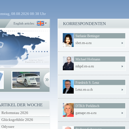
mstag, 08.08.2026 08:38 Uhr
KORRESPONDENTEN
English articles:
Stefanie Bettinger
sbet.en-a.eu
Michael Hofmann
mhpd.en-a.eu
Friedrich S. Lenz
Lenz.en-a.ch
ARTIKEL DER WOCHE
DTKfr Perklitsch
Reformstau 2026
gamape.en-a.eu
Glücksgefühle 2026
Odyssee