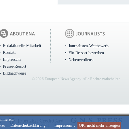
Redaktionelle Mitarbeit
Journalisten-Wettbewerb
Kontakt
Für Ressort bewerben
Impressum
Nebenverdienst
Presse-Ressort
Bildnachweise
© 2026 European News Agency. Alle Rechte vorbehalten.
timieren.
erer
Datenschutzerklärung
|
Impressum
.
OK, nicht mehr anzeigen