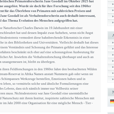
britischen Primatenforscherin Jane Goodall im Oktober 2025 hat
me ausgelöst. Wurde sie doch für ihre Forschung seit den 1960er
nt für das Überleben von Primaten mit zahlreichen Preisen und
ane Goodall ist als Verhaltensforscherin auch deshalb interessant,
al das Thema Evolution des Menschen aufgegriffen hat.
he Naturforscher Charles Darwin im 19.Jahrhundert mit einer
eschleudert hat und dessen Impakt zwar Aufsehen, wenn nicht Angst
ichtsdestotrotz vermodert diese bahnbrechende Erkenntnis in einer
he in den Bibliotheken und Universitäten. Vielleicht deshalb hat dieses
einem Verständnis und Schonung der Primaten geführt und das Interesse
rfahren beschränkt sich eher auf eine schonungslose Ausbeutung für
icher Art. Inwiefern die Verhaltensforschung überhaupt und auch an
n unangemessen ist, bleibt zu überlegen.
n ihren Feldforschungen in den 1960er Jahre den beobachteten Wilden
eam-Reservat in Afrika Namen anstatt Nummern gab oder wenn sie
ss Schimpansen Werkzeuge herstellen, Emotionen haben und in
n leben, so vermitteln solche und ähnliche Formulierungen eine
s Lebens, dass sich nämlich immer nur Vollbesitz seiner
eren muss. Nichtsdestotrotz war Jane Goodall eine unermüdliche
nd Naturschutz mit ihrem Institut, inspirierte zahlreiche Menschen mit
e im Jahr 2000 eine Organisation für eine mögliche Mensch - Tier -