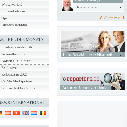
Rüdiger Schnaugst
WinterVarieté
schnaugst.en-a.eu
Spitzenkulinarik
[Fortsetzung...]
Opera
Dresden Renntag
ARTIKEL DES MONATS
Insolvenzzahlen BRD
Gesundheitsreform
Börsen auf Talfahrt
Exclusive
Reformstau 2026
CarVia Marktpräsenz
Sommerfest bei Spock
NEWS INTERNATIONAL