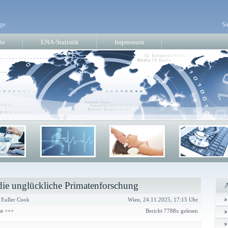
ge
Sa
ie
ENA-Statistik
Impressum
die unglückliche Primatenforschung
 Euller Cook
Wien, 24.11.2025, 17:15 Uhr
st +++
Bericht 7788x gelesen