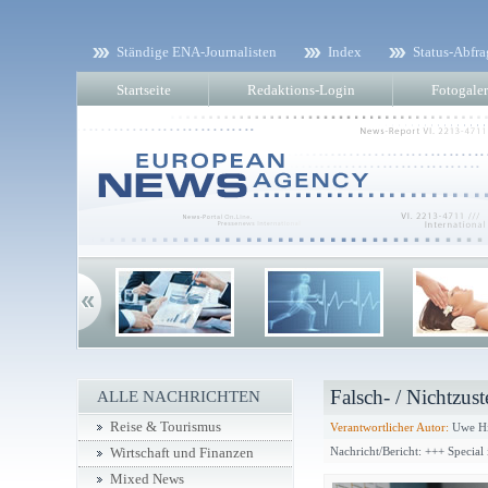
Ständige ENA-Journalisten
Index
Status-Abfra
Startseite
Redaktions-Login
Fotogaler
Falsch- / Nichtzus
ALLE NACHRICHTEN
Reise & Tourismus
Verantwortlicher Autor:
Uwe Hi
Nachricht/Bericht: +++ Special 
Wirtschaft und Finanzen
Mixed News