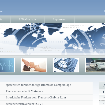
ge
ie
ENA-Statistik
Impressum
r
Spatenstich für nachhaltige Biomasse-Dampfanlage
r
Transparenz schafft Vertrauen
r
Etruskische Fresken vom Francois-Grab in Rom
r
Schienenersatzverkehr (SEV)