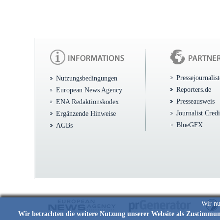
Pressejournalis
Nutzungsbedingungen
Reporters.de
European News Agency
Presseausweis
ENA Redaktionskodex
Journalist Cred
Ergänzende Hinweise
BlueGFX
AGBs
Wir nu
Wir betrachten die weitere Nutzung unserer Website als Zustimmu