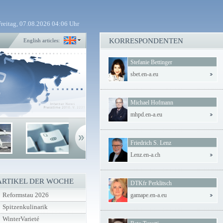
Freitag, 07.08.2026 04:06 Uhr
KORRESPONDENTEN
English articles:
Stefanie Bettinger
sbet.en-a.eu
Michael Hofmann
mhpd.en-a.eu
Friedrich S. Lenz
Lenz.en-a.ch
ARTIKEL DER WOCHE
DTKfr Perklitsch
Reformstau 2026
gamape.en-a.eu
Spitzenkulinarik
WinterVarieté