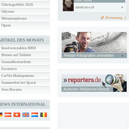
Reto Turotti
Glücksgefühle 2026
turotti.en-a.ch
Odyssee
[Fortsetzung...]
Metamorphosen
Opera
ARTIKEL DES MONATS
Insolvenzzahlen BRD
Börsen auf Talfahrt
Gesundheitsreform
Exclusive
CarVia Marktpräsenz
Sommerfest bei Spock
Jews Bavaria
NEWS INTERNATIONAL