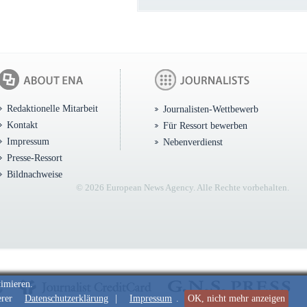
Redaktionelle Mitarbeit
Journalisten-Wettbewerb
Kontakt
Für Ressort bewerben
Impressum
Nebenverdienst
Presse-Ressort
Bildnachweise
© 2026 European News Agency. Alle Rechte vorbehalten.
timieren.
erer
Datenschutzerklärung
|
Impressum
.
OK, nicht mehr anzeigen