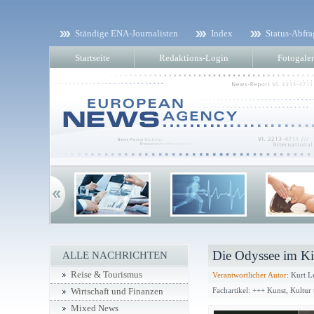
Ständige ENA-Journalisten
Index
Status-Abfra
Startseite
Redaktions-Login
Fotogaler
Die Odyssee im K
ALLE NACHRICHTEN
Reise & Tourismus
Verantwortlicher Autor:
Kurt L
Fachartikel: +++ Kunst, Kultu
Wirtschaft und Finanzen
Mixed News