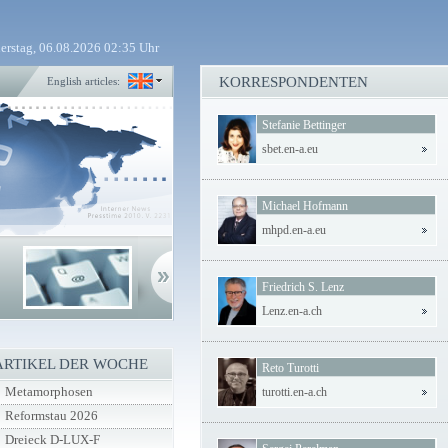
erstag, 06.08.2026 02:35 Uhr
KORRESPONDENTEN
English articles:
Stefanie Bettinger
sbet.en-a.eu
Michael Hofmann
mhpd.en-a.eu
Friedrich S. Lenz
Lenz.en-a.ch
ARTIKEL DER WOCHE
Reto Turotti
Metamorphosen
turotti.en-a.ch
Reformstau 2026
Dreieck D-LUX-F