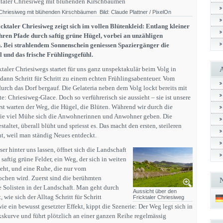
 Chriesiweg mit blühenden Kirschbäumen Bild: Claude Plattner / PixelOn
ktaler Chriesiweg zeigt sich im vollen Blütenkleid: Entlang kleiner
ren Pfade durch saftig grüne Hügel, vorbei an unzähligen
 Bei strahlendem Sonnenschein geniessen Spaziergänger die
l und das frische Frühlingsgefühl.
taler Chriesiwegs startet für uns ganz unspektakulär beim Volg in
dann Schritt für Schritt zu einem echten Frühlingsabenteuer. Vom
urch das Dorf bergauf. Die Gelateria neben dem Volg lockt bereits mit
e: Chriesiweg‑Glace. Doch so verführerisch sie aussieht – sie ist unsere
rst warten der Weg, die Hügel, die Blüten. Während wir durch die
, wie viel Mühe sich die Anwohnerinnen und Anwohner geben. Die
staltet, überall blüht und spriesst es. Das macht den ersten, steileren
ht, weil man ständig Neues entdeckt.
er hinter uns lassen, öffnet sich die Landschaft
 saftig grüne Felder, ein Weg, der sich in weiten
eht, und eine Ruhe, die nur vom
chen wird. Zuerst sind die berühmten
 Solisten in der Landschaft. Man geht durch
Aussicht über den
 wie sich der Alltag Schritt für Schritt
Fricktaler Chriesiweg
wie ein bewusst gesetzter Effekt, kippt die Szenerie: Der Weg legt sich in
kskurve und führt plötzlich an einer ganzen Reihe regelmässig