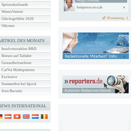
Sergej Perelman
Spitzenkulinarik
freiepresse.en-a.de
WinterVarieté
[Fortsetzung...]
Glücksgefühle 2026
Odyssee
ARTIKEL DES MONATS
Insolvenzzahlen BRD
Börsen auf Talfahrt
Gesundheitsreform
CarVia Marktpräsenz
Exclusive
Sommerfest bei Spock
Jews Bavaria
NEWS INTERNATIONAL