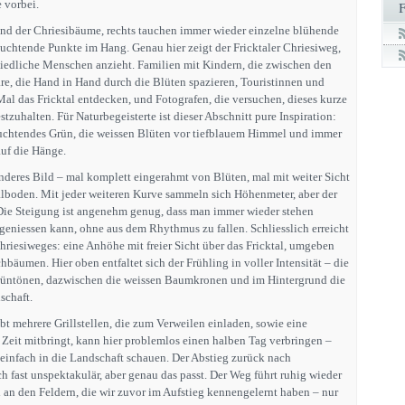
 vorbei.
and der Chriesibäume, rechts tauchen immer wieder einzelne blühende
euchtende Punkte im Hang. Genau hier zeigt der Fricktaler Chriesiweg,
hiedliche Menschen anzieht. Familien mit Kindern, die zwischen den
, die Hand in Hand durch die Blüten spazieren, Touristinnen und
Mal das Fricktal entdecken, und Fotografen, die versuchen, dieses kurze
estzuhalten. Für Naturbegeisterte ist dieser Abschnitt pure Inspiration:
euchtendes Grün, die weissen Blüten vor tiefblauem Himmel und immer
uf die Hänge.
 anderes Bild – mal komplett eingerahmt von Blüten, mal mit weiter Sicht
alboden. Mit jeder weiteren Kurve sammeln sich Höhenmeter, aber der
Die Steigung ist angenehm genug, dass man immer wieder stehen
geniessen kann, ohne aus dem Rhythmus zu fallen. Schliesslich erreicht
iesiweges: eine Anhöhe mit freier Sicht über das Fricktal, umgeben
bäumen. Hier oben entfaltet sich der Frühling in voller Intensität – die
Grüntönen, dazwischen die weissen Baumkronen und im Hintergrund die
schaft.
bt mehrere Grillstellen, die zum Verweilen einladen, sowie eine
 Zeit mitbringt, kann hier problemlos einen halben Tag verbringen –
 einfach in die Landschaft schauen. Der Abstieg zurück nach
h fast unspektakulär, aber genau das passt. Der Weg führt ruhig wieder
 an den Feldern, die wir zuvor im Aufstieg kennengelernt haben – nur