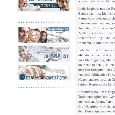
angeordneter Kirschbäume
Links begleitet uns das B
Bäume auf – wie kleine, l
warum er so viele untersc
Bäumen herumrennen, Paare
Touristen, die zum ersten 
Zeitfenster der Vollblüte f
weiches Frühlingslicht, l
wieder neue Blickwinkel a
Jeder Schritt eröffnet ein
über die Felder und den T
Weg bleibt gut begehbar. 
bleiben und den Ausblick 
man den Höhepunkt des Chr
von dicht blühenden Kirsch
Hügel leuchten in allen 
sanften Konturen der Land
Besonders praktisch: Es gi
Toilettenmöglichkeit. Wer
picknicken, fotografieren,
Gipf‑Oberfrick wirkt danac
dem Dorf entgegen, vorbei