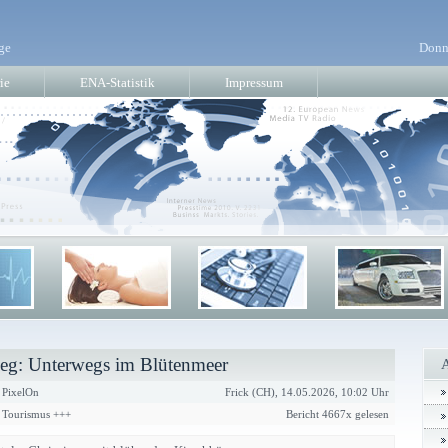
ge
Donn
ie
ENA-Statistik
Impressum
iweg: Unterwegs im Blütenmeer
 PixelOn
Frick (CH), 14.05.2026, 10:02 Uhr
& Tourismus +++
Bericht 4667x gelesen