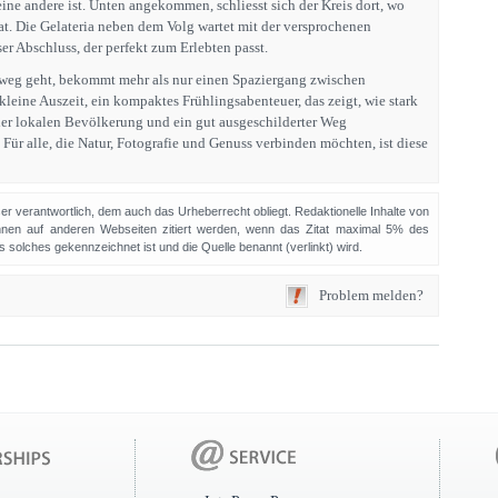
 eine andere ist. Unten angekommen, schliesst sich der Kreis dort, wo
. Die Gelateria neben dem Volg wartet mit der versprochenen
er Abschluss, der perfekt zum Erlebten passt.
iweg geht, bekommt mehr als nur einen Spaziergang zwischen
kleine Auszeit, ein kompaktes Frühlingsabenteuer, das zeigt, wie stark
er lokalen Bevölkerung und ein gut ausgeschilderter Weg
ür alle, die Natur, Fotografie und Genuss verbinden möchten, ist diese
sser verantwortlich, dem auch das Urheberrecht obliegt. Redaktionelle Inhalte von
en auf anderen Webseiten zitiert werden, wenn das Zitat maximal 5% des
solches gekennzeichnet ist und die Quelle benannt (verlinkt) wird.
Problem melden?