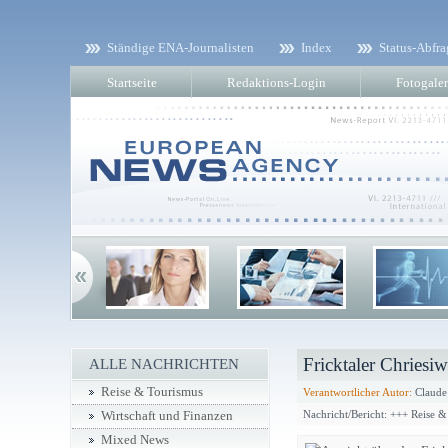
Ständige ENA-Journalisten
Index
Status-Abfra
Startseite
Redaktions-Login
Fotogaler
Fricktaler Chries
ALLE NACHRICHTEN
Reise & Tourismus
Verantwortlicher Autor:
Claude
Nachricht/Bericht: +++ Reise 
Wirtschaft und Finanzen
Mixed News