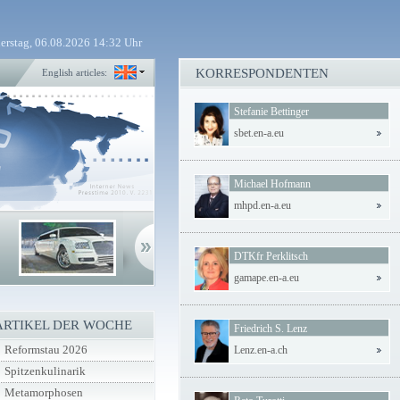
erstag, 06.08.2026 14:32 Uhr
KORRESPONDENTEN
English articles:
Stefanie Bettinger
sbet.en-a.eu
Michael Hofmann
mhpd.en-a.eu
DTKfr Perklitsch
gamape.en-a.eu
ARTIKEL DER WOCHE
Friedrich S. Lenz
Reformstau 2026
Lenz.en-a.ch
Spitzenkulinarik
Metamorphosen