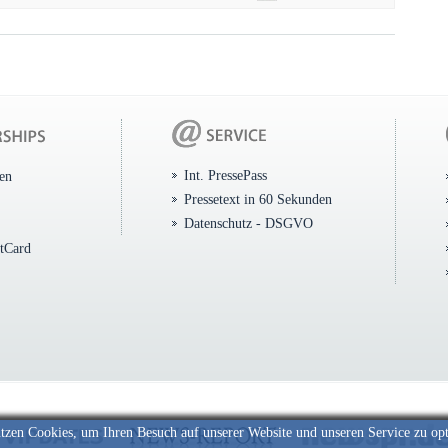
Int. PressePass
ten
Pressetext in 60 Sekunden
Datenschutz - DSGVO
itCard
tzen Cookies, um Ihren Besuch auf unserer Website und unseren Service zu op