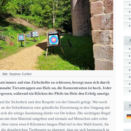
Bild: Stephan Zurfluh
att immer auf eine Zielscheibe zu schiessen, bewegt man sich durch
nsnahe Tierattrappen aus Holz an, die Konzentration ist hoch. Jeder
ergessen, während ein Klicken des Pfeils im Holz den Erfolg anzeigt.
 auf die Sicherheit und den Respekt vor der Umwelt gelegt. Wer noch
lt an der Schießstation eine gründliche Einweisung in den Umgang mit
ich die nötige Ausrüstung direkt vor Ort leihen. Die wichtigste Regel
sam mit dem Material umgehen und niemals auf Menschen oder echte
t über einen etwa 6 Kilometer langen Pfad tief in den Wald hinein. An
die detailreichen Tierfiguren so platziert, dass sie sich harmonisch in