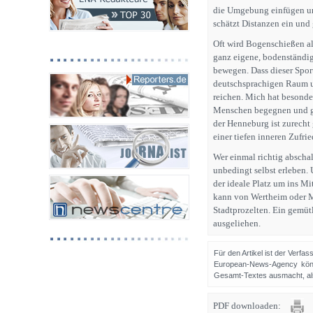
die Umgebung einfügen und
schätzt Distanzen ein und
Oft wird Bogenschießen al
ganz eigene, bodenständige
bewegen. Dass dieser Spor
deutschsprachigen Raum un
reichen. Mich hat besonde
Menschen begegnen und ge
der Henneburg ist zurecht 
einer tiefen inneren Zufrie
Wer einmal richtig abscha
unbedingt selbst erleben. 
der ideale Platz um ins M
kann von Wertheim oder Mi
Stadtprozelten. Ein gemüt
ausgeliehen.
Für den Artikel ist der Verfa
European-News-Agency könn
Gesamt-Textes ausmacht, als 
PDF downloaden: