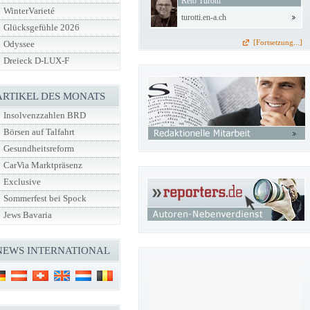
Reto Turotti
WinterVarieté
turotti.en-a.ch
Glücksgefühle 2026
[Fortsetzung...]
Odyssee
Dreieck D-LUX-F
ARTIKEL DES MONATS
Insolvenzzahlen BRD
Börsen auf Talfahrt
Gesundheitsreform
CarVia Marktpräsenz
Exclusive
Sommerfest bei Spock
Jews Bavaria
NEWS INTERNATIONAL