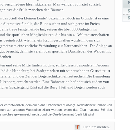
 verschiedene Ideen skizzieren. Man wandert von Ziel zu Ziel,
 geniesst die Stille zwischen den Bäumen.
s das „Golf der kleinen Leute“ bezeichnet, doch im Grunde ist es eine
 Alternative für alle, die Ruhe suchen und sich gerne im Freien
t eine treue Fangemeinde hat, zeigen die über 300 Anlagen im
d die sportlichen Möglichkeiten, die bis hin zu Weltmeisterschaften
rs beeindruckt, wie hier ein Raum geschaffen wurde, in dem sich
meinsam eine ehrliche Verbindung zur Natur ausleben. Die Anlage an
gut besucht, denn sie vereint das sportliche Durchleben des Waldes mit
denheit.
lten und seine Mitte finden möchte, sollte diesen besonderen Parcours
Und die Henneburg bei Stadtprozelten mit seiner schönen Gaststätte ist
ittelalter und der Zeit der Bogenschützen einzutauchen. Die Henneburg
ltenberg erreicht werden. Eine Bahnstation befindet sich zudem von
licher Spaziergang führt auf die Burg. Pfeil und Bogen werden auch
sser verantwortlich, dem auch das Urheberrecht obliegt. Redaktionelle Inhalte von
en auf anderen Webseiten zitiert werden, wenn das Zitat maximal 5% des
solches gekennzeichnet ist und die Quelle benannt (verlinkt) wird.
Problem melden?