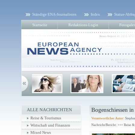
Ständige ENA-Journalisten
Index
Status-Abfra
Startseite
Redaktions-Login
Fotogaler
Bogenschiessen in
ALLE NACHRICHTEN
Reise & Tourismus
Verantwortlicher Autor:
Stepha
Nachricht/Bericht: +++ Reise 
Wirtschaft und Finanzen
Mixed News