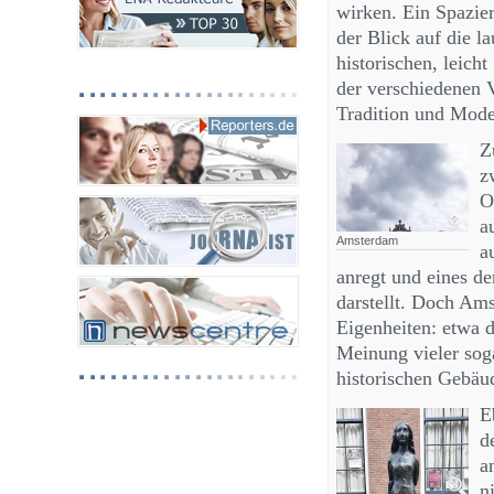
wirken. Ein Spazi
der Blick auf die l
historischen, leich
der verschiedenen V
Tradition und Mod
Z
z
O
a
Amsterdam
a
anregt und eines d
darstellt. Doch Ams
Eigenheiten: etwa 
Meinung vieler sog
historischen Gebäu
E
d
a
n