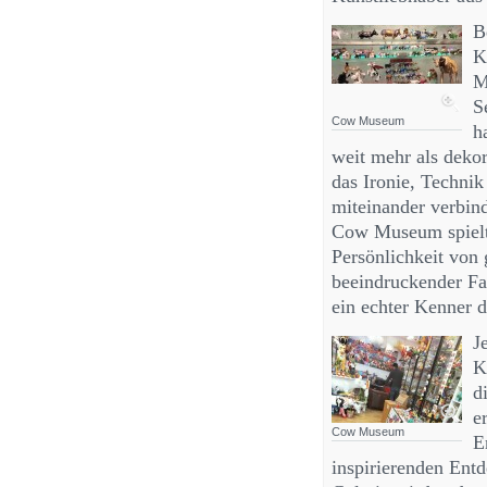
B
K
M
S
Cow Museum
h
weit mehr als dekor
das Ironie, Technik
miteinander verbind
Cow Museum spielt 
Persönlichkeit von 
beeindruckender Fa
ein echter Kenner 
J
K
d
e
Cow Museum
E
inspirierenden Ent