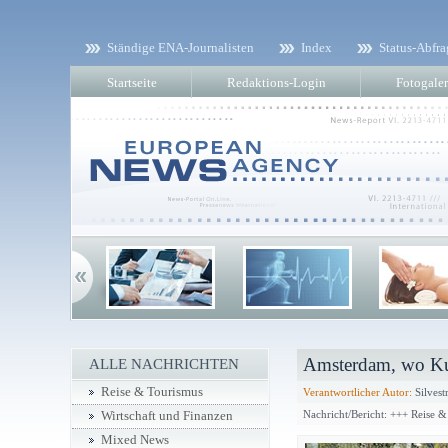
Ständige ENA-Journalisten
Index
Status-Abfra
Startseite
Redaktions-Login
Fotogaler
Amsterdam, wo Ku
ALLE NACHRICHTEN
Reise & Tourismus
Verantwortlicher Autor:
Silvest
Nachricht/Bericht: +++ Reise 
Wirtschaft und Finanzen
Mixed News