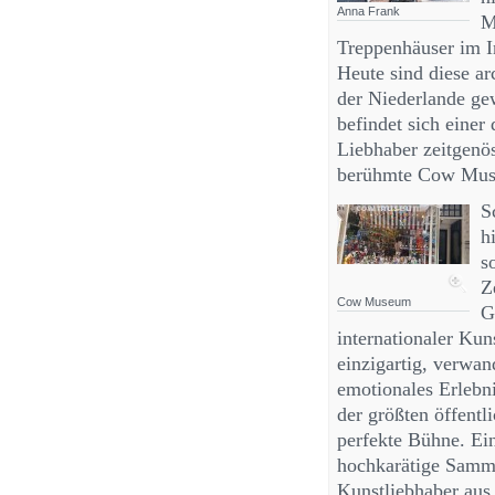
Anna Frank
M
Treppenhäuser im I
Heute sind diese a
der Niederlande gew
befindet sich einer
Liebhaber zeitgenö
berühmte Cow Mus
S
h
s
Z
Cow Museum
G
internationaler Kun
einzigartig, verwan
emotionales Erlebn
der größten öffentl
perfekte Bühne. Ein
hochkarätige Samml
Kunstliebhaber aus 