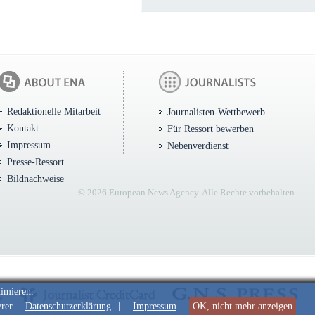
Redaktionelle Mitarbeit
Journalisten-Wettbewerb
Kontakt
Für Ressort bewerben
Impressum
Nebenverdienst
Presse-Ressort
Bildnachweise
© 2026 European News Agency. Alle Rechte vorbehalten.
timieren.
erer
Datenschutzerklärung
|
Impressum
.
OK, nicht mehr anzeigen