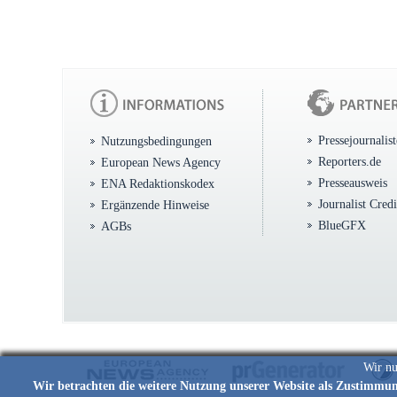
Pressejournalis
Nutzungsbedingungen
Reporters.de
European News Agency
Presseausweis
ENA Redaktionskodex
Journalist Cred
Ergänzende Hinweise
BlueGFX
AGBs
Wir nu
Wir betrachten die weitere Nutzung unserer Website als Zustimmu