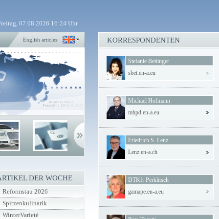
Freitag, 07.08.2026 16:24 Uhr
KORRESPONDENTEN
English articles:
Stefanie Bettinger
sbet.en-a.eu
Michael Hofmann
mhpd.en-a.eu
Friedrich S. Lenz
Lenz.en-a.ch
ARTIKEL DER WOCHE
DTKfr Perklitsch
Reformstau 2026
gamape.en-a.eu
Spitzenkulinarik
WinterVarieté