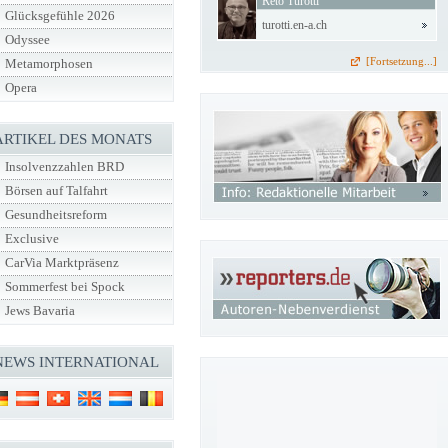
Reto Turotti
Glücksgefühle 2026
turotti.en-a.ch
Odyssee
[Fortsetzung...]
Metamorphosen
Opera
ARTIKEL DES MONATS
Insolvenzzahlen BRD
Börsen auf Talfahrt
Gesundheitsreform
Exclusive
CarVia Marktpräsenz
Sommerfest bei Spock
Jews Bavaria
NEWS INTERNATIONAL