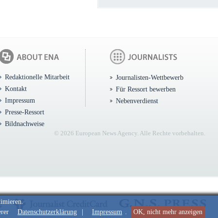
Redaktionelle Mitarbeit
Journalisten-Wettbewerb
Kontakt
Für Ressort bewerben
Impressum
Nebenverdienst
Presse-Ressort
Bildnachweise
© 2026 European News Agency. Alle Rechte vorbehalten.
timieren.
erer
Datenschutzerklärung
|
Impressum
.
OK, nicht mehr anzeigen