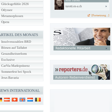
Reto Turotti
Glücksgefühle 2026
turotti.en-a.ch
Odyssee
[Fortsetzung...]
Metamorphosen
Opera
ARTIKEL DES MONATS
Insolvenzzahlen BRD
Börsen auf Talfahrt
Gesundheitsreform
Exclusive
CarVia Marktpräsenz
Sommerfest bei Spock
Jews Bavaria
NEWS INTERNATIONAL