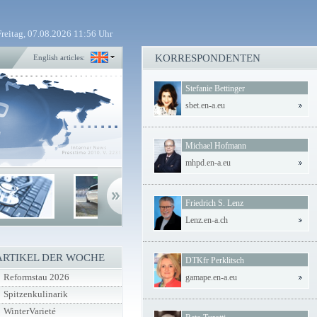
Freitag, 07.08.2026 11:56 Uhr
KORRESPONDENTEN
English articles:
Stefanie Bettinger
sbet.en-a.eu
Michael Hofmann
mhpd.en-a.eu
Friedrich S. Lenz
Lenz.en-a.ch
ARTIKEL DER WOCHE
DTKfr Perklitsch
Reformstau 2026
gamape.en-a.eu
Spitzenkulinarik
WinterVarieté