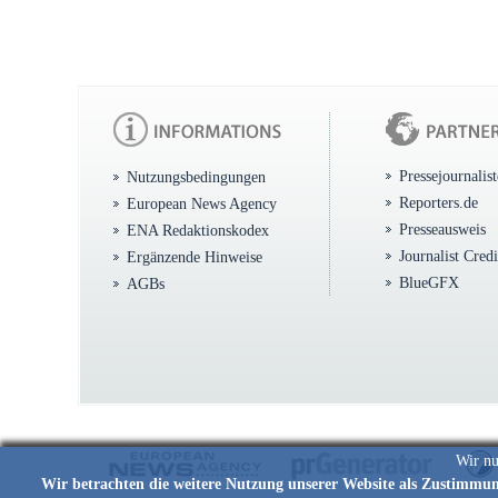
Pressejournalis
Nutzungsbedingungen
Reporters.de
European News Agency
Presseausweis
ENA Redaktionskodex
Journalist Cred
Ergänzende Hinweise
BlueGFX
AGBs
Wir nu
Wir betrachten die weitere Nutzung unserer Website als Zustimmu