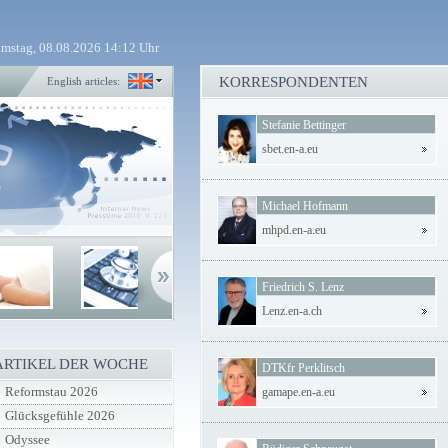
mstag, 08.08.2026 14:12 Uhr
KORRESPONDENTEN
English articles:
Stefanie Bettinger
sbet.en-a.eu
Michael Hofmann
mhpd.en-a.eu
Friedrich S. Lenz
Lenz.en-a.ch
ARTIKEL DER WOCHE
DTKfr Perklitsch
Reformstau 2026
gamape.en-a.eu
Glücksgefühle 2026
Odyssee