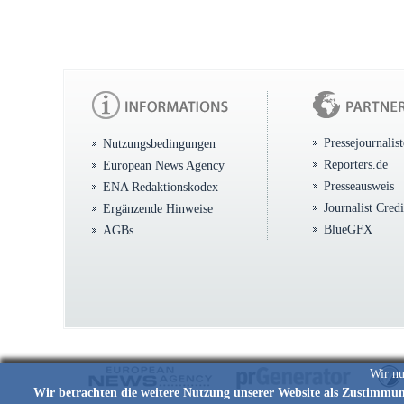
Pressejournalis
Nutzungsbedingungen
Reporters.de
European News Agency
Presseausweis
ENA Redaktionskodex
Journalist Cred
Ergänzende Hinweise
BlueGFX
AGBs
Wir nu
Wir betrachten die weitere Nutzung unserer Website als Zustimmu