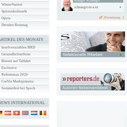
Rüdiger Schnaugst
WinterVarieté
schnaugst.en-a.eu
Spitzenkulinarik
[Fortsetzung...]
Opera
Dresden Renntag
ARTIKEL DES MONATS
Insolvenzzahlen BRD
Gesundheitsreform
Börsen auf Talfahrt
Exclusive
Reformstau 2026
CarVia Marktpräsenz
Sommerfest bei Spock
NEWS INTERNATIONAL