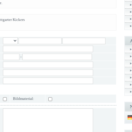
e.
ttgarter Kickers
-
Bildmaterial: