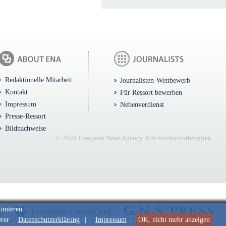
Redaktionelle Mitarbeit
Journalisten-Wettbewerb
Kontakt
Für Ressort bewerben
Impressum
Nebenverdienst
Presse-Ressort
Bildnachweise
© 2026 European News Agency. Alle Rechte vorbehalten.
timieren.
erer
Datenschutzerklärung
|
Impressum
.
OK, nicht mehr anzeigen