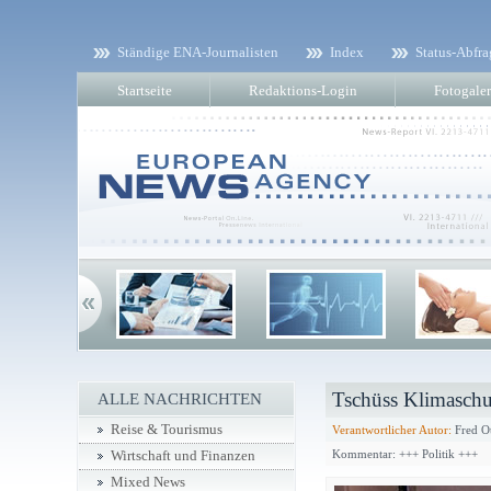
Ständige ENA-Journalisten
Index
Status-Abfra
Startseite
Redaktions-Login
Fotogaler
Tschüss Klimaschu
ALLE NACHRICHTEN
Reise & Tourismus
Verantwortlicher Autor:
Fred O
Kommentar: +++ Politik +++
Wirtschaft und Finanzen
Mixed News