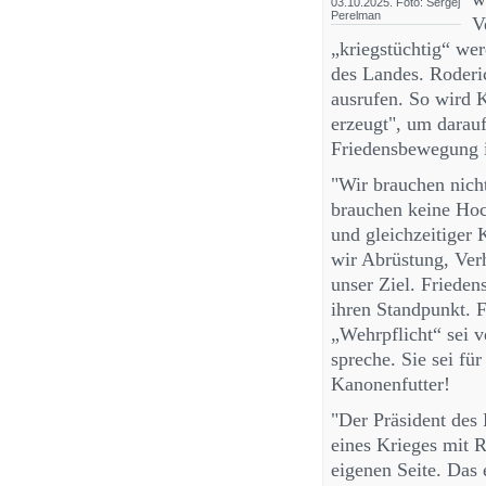
03.10.2025. Foto: Sergej
Perelman
V
„kriegstüchtig“ wer
des Landes. Roderi
ausrufen. So wird 
erzeugt", um darau
Friedensbewegung i
"Wir brauchen nich
brauchen keine Hoc
und gleichzeitiger 
wir Abrüstung, Verh
unser Ziel. Frieden
ihren Standpunkt. 
„Wehrpflicht“ sei 
spreche. Sie sei fü
Kanonenfutter!
"Der Präsident des 
eines Krieges mit R
eigenen Seite. Das 