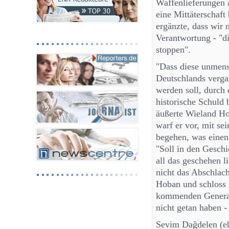
Waffenlieferungen 
eine Mittäterschaf
ergänzte, dass wir 
Verantwortung - "d
stoppen".
"Dass diese unmens
Deutschlands verga
werden soll, durch 
historische Schuld b
äußerte Wieland Ho
warf er vor, mit se
begehen, was einen 
"Soll in den Gesch
all das geschehen l
nicht das Abschlach
Hoban und schloss 
kommenden Generat
nicht getan haben - 
Sevim Dağdelen (e