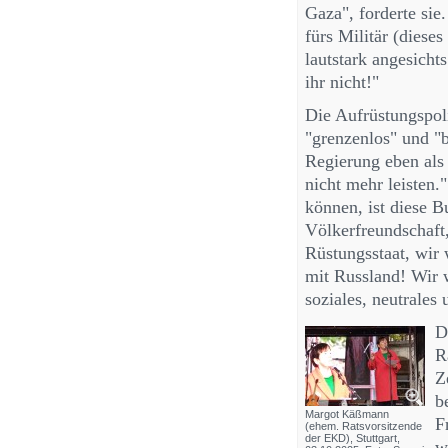
Gaza", forderte sie
fürs Militär (diese
lautstark angesicht
ihr nicht!"
Die Aufrüstungspol
"grenzenlos" und "b
Regierung eben als
nicht mehr leisten.
können, ist diese B
Völkerfreundschaft,
Rüstungsstaat, wir 
mit Russland! Wir w
soziales, neutrales
D
R
Z
b
Margot Käßmann
F
(ehem. Ratsvorsitzende
der EKD), Stuttgart,
w