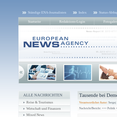
Ständige ENA-Journalisten
Index
Status-Abfra
Startseite
Redaktions-Login
Fotogaler
Tausende bei Demon
ALLE NACHRICHTEN
Reise & Tourismus
Verantwortlicher Autor:
Sergej
Nachricht/Bericht: +++ Politik 
Wirtschaft und Finanzen
Mixed News