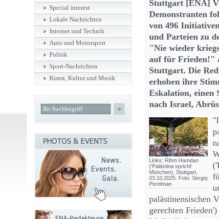
Stuttgart [ENA] V
Special interest
Demonstranten fo
Lokale Nachrichten
von 496 Initiative
Internet und Technik
und Parteien zu d
Auto und Motorsport
"Nie wieder kriegs
Politik
auf für Frieden!"
Sport-Nachrichten
Stuttgart. Die Re
Kunst, Kultur und Musik
erhoben ihre Stim
Eskalation, einen
nach Israel, Abrü
»
"
p
n
W
Links: Rihm Hamdan
(
('Palästina spricht'
München), Stuttgart,
f
03.10.2025. Foto: Sergej
Perelman
u
palästinensischen 
gerechten Frieden')