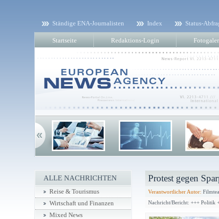
Ständige ENA-Journalisten
Index
Status-Abfra
Startseite
Redaktions-Login
Fotogaler
Protest gegen Spa
ALLE NACHRICHTEN
Reise & Tourismus
Verantwortlicher Autor:
Filmtea
Nachricht/Bericht: +++ Politik 
Wirtschaft und Finanzen
Mixed News