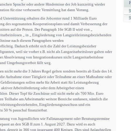
utschen Sprache oder andere Hindernisse der Job kurzzeitig wieder
gration für eine verbesserte Vermittlung hat dann Vorrang.
d Unterstützung erhalten die Jobcenter rund 1 Milliarde Euro
kung des sogenannten Kooperationsplans und damit Verbesserung der
itten auf die Person. Der Paragraph 16e SGB II wird von „
tarbeitslosen „ in „ Eingliederung von Langzeitleistungsbeziehenden
ältnisse nach diesem Paragraphen werden
flichtig. Dadurch erhöht sich die Zahl der Leistungsbezieher
granten, weil sie vorher z.B. nicht als Langzeitarbeitsloser galten oder
r Absolvierung von Integrationskursen nicht Langzeitarbeitslose
 und Umgehungsverbot fällt weg.
en nicht mehr die 3 Jahres Regel gelten sondern bereits ab Ende des 14.
die Aufnahme einer Tätigkeit oder Teilnahme an einer Maßnahme oder
Geldleistungen sollen mehr für Arbeit statt für Leistungsbezug
i aktiver Arbeitsförderung oder dem Arbeitgeber einen
len. Dieser Topf für Zuschüsse soll nicht mehr als 700 Mio. Euro
en Teilhabe am Arbeitsmarkt weitere Bereiche umfassen, nämlich die
itleistungsbeziehenden, Eingliederungszuschuss und ein
 zu 50 % pauschal finanzierbar.
ratung von Jugendlichen wie Fallmanagement oder Beratungstermine
epasst an den SGB II zum 1. August 2027. Dazu wird es auch
en, derzeit in 366 von insgesamt 400 Kreisen. Dies sind Anlaufstellen