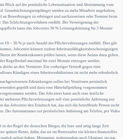
 mit Blick auf die persönliche Lebenssituation und Abstimmung vom
f. Grundsicherungsempfänger werden zu mehr Mitarbeit angehalten,
zahl an Bewerbungen zu erbringen und nachzuweisen oder Termine beim
. Das Schlichtungsverfahren entfällt. Bei Verweigerung der
ngspflicht kann das Jobcenter 30 % Leistungskürzung für 3 Monate
on 10 – 30 % je nach Anzahl der Pflichtverletzungen entfällt. Dies gilt
äumnis. Jobcenter können zudem Arbeitsunfähigkeitsbescheinigungen
ienst der Krankenkassen prüfen lassen, wenn diese Anlass dazu geben.
 der Regelbedarf maximal für zwei Monate entzogen werden.
direkt an den Vermieter. Ein vorheriger Verstoß gegen eine
loses Kündigen eines Arbeitsverhältnisses ist nicht mehr erforderlich.
 nachgewiesenen Erkrankungen sollen bei Verstössen persönlich
besonders geprüft und dazu eine Härtefallprüfung vorgenommen
vorgenommen werden. Das Jobcenter kann auch eine ärztliche
i mehreren Pflichtverletzungen soll eine persönliche Anhörung nur
n das Jobcenter den Eindruck hat, das sich die betreffende Person nicht
ann. Der Automatismus zur persönlichen Anhörung am Telefon, per Video
ft in der Regel die deutschen Bürger, die brav und artig lange Zeit
ne spätere Rente, dafür, das sie im Rentenalter ein kleines finanzielles
 zurück gelegt haben. Migranten, insbesondere auch Ukrainer, wo gar