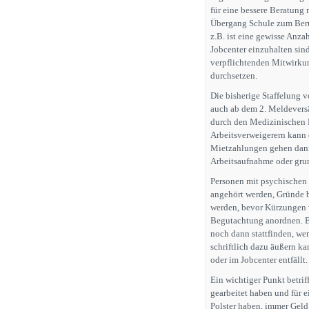
für eine bessere Beratung
Übergang Schule zum Beru
z.B. ist eine gewisse An
Jobcenter einzuhalten sind
verpflichtenden Mitwirku
durchsetzen.
Die bisherige Staffelung v
auch ab dem 2. Meldevers
durch den Medizinischen D
Arbeitsverweigerern kann
Mietzahlungen gehen dann 
Arbeitsaufnahme oder grund
Personen mit psychischen
angehört werden, Gründe 
werden, bevor Kürzungen 
Begutachtung anordnen. Be
noch dann stattfinden, wen
schriftlich dazu äußern k
oder im Jobcenter entfällt.
Ein wichtiger Punkt betrif
gearbeitet haben und für ei
Polster haben, immer Geld