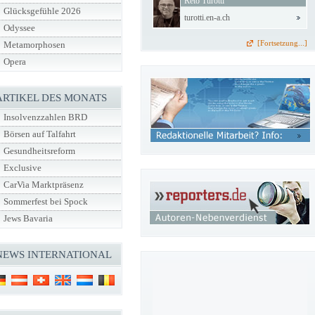
Reto Turotti
Glücksgefühle 2026
turotti.en-a.ch
Odyssee
[Fortsetzung...]
Metamorphosen
Opera
ARTIKEL DES MONATS
Insolvenzzahlen BRD
Börsen auf Talfahrt
Gesundheitsreform
Exclusive
CarVia Marktpräsenz
Sommerfest bei Spock
Jews Bavaria
NEWS INTERNATIONAL