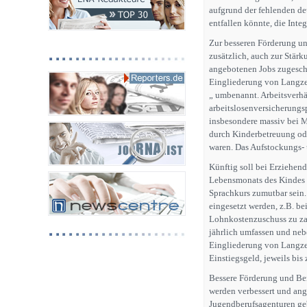
aufgrund der fehlenden de
entfallen könnte, die Inte
Zur besseren Förderung un
zusätzlich, auch zur Stär
angebotenen Jobs zugeschn
Eingliederung von Langzei
„ umbenannt. Arbeitsverh
arbeitslosenversicherungsp
insbesondere massiv bei Mi
durch Kinderbetreuung ode
waren. Das Aufstockungs-
Künftig soll bei Erziehend
Lebensmonats des Kindes 
Sprachkurs zumutbar sein. 
eingesetzt werden, z.B. be
Lohnkostenzuschuss zu zah
jährlich umfassen und neb
Eingliederung von Langze
Einstiegsgeld, jeweils bis
Bessere Förderung und Be
werden verbessert und ang
Jugendberufsagenturen geb