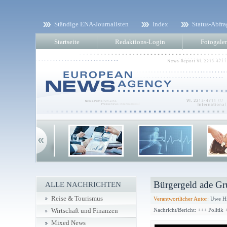
Ständige ENA-Journalisten
Index
Status-Abfra
Startseite
Redaktions-Login
Fotogaler
Bürgergeld ade Gr
ALLE NACHRICHTEN
Reise & Tourismus
Verantwortlicher Autor:
Uwe Hi
Nachricht/Bericht: +++ Politik 
Wirtschaft und Finanzen
Mixed News