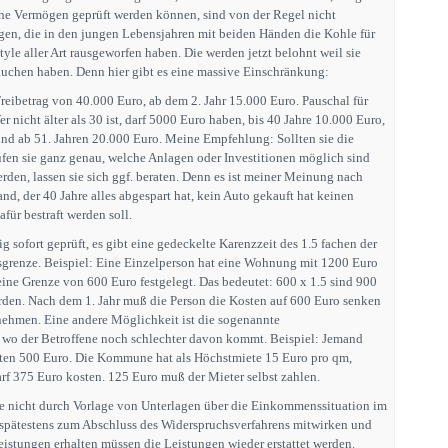
he Vermögen geprüft werden können, sind von der Regel nicht
nigen, die in den jungen Lebensjahren mit beiden Händen die Kohle für
style aller Art rausgeworfen haben. Die werden jetzt belohnt weil sie
auchen haben. Denn hier gibt es eine massive Einschränkung:
 Freibetrag von 40.000 Euro, ab dem 2. Jahr 15.000 Euro. Pauschal für
Wer nicht älter als 30 ist, darf 5000 Euro haben, bis 40 Jahre 10.000 Euro,
und ab 51. Jahren 20.000 Euro. Meine Empfehlung: Sollten sie die
üfen sie ganz genau, welche Anlagen oder Investitionen möglich sind
den, lassen sie sich ggf. beraten. Denn es ist meiner Meinung nach
nd, der 40 Jahre alles abgespart hat, kein Auto gekauft hat keinen
für bestraft werden soll.
sofort geprüft, es gibt eine gedeckelte Karenzzeit des 1.5 fachen der
sgrenze. Beispiel: Eine Einzelperson hat eine Wohnung mit 1200 Euro
ne Grenze von 600 Euro festgelegt. Das bedeutet: 600 x 1.5 sind 900
den. Nach dem 1. Jahr muß die Person die Kosten auf 600 Euro senken
nehmen. Eine andere Möglichkeit ist die sogenannte
 wo der Betroffene noch schlechter davon kommt. Beispiel: Jemand
ten 500 Euro. Die Kommune hat als Höchstmiete 15 Euro pro qm,
f 375 Euro kosten. 125 Euro muß der Mieter selbst zahlen.
e nicht durch Vorlage von Unterlagen über die Einkommenssituation im
 spätestens zum Abschluss des Widerspruchsverfahrens mitwirken und
eistungen erhalten müssen die Leistungen wieder erstattet werden.