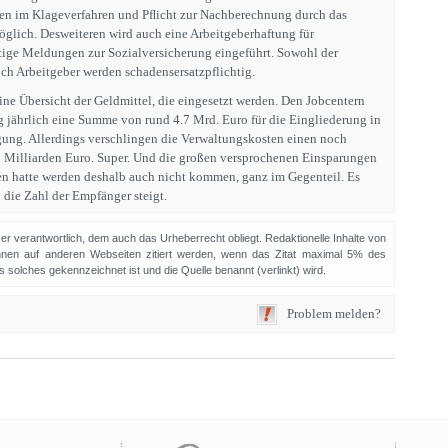
en im Klageverfahren und Pﬂicht zur Nachberechnung durch das
möglich. Desweiteren wird auch eine Arbeitgeberhaftung für
tige Meldungen zur Sozialversicherung eingeführt. Sowohl der
ch Arbeitgeber werden schadensersatzpflichtig.
ne Übersicht der Geldmittel, die eingesetzt werden. Den Jobcentern
g jährlich eine Summe von rund 4.7 Mrd. Euro für die Eingliederung in
gung. Allerdings verschlingen die Verwaltungskosten einen noch
 Milliarden Euro. Super. Und die großen versprochenen Einsparungen
en hatte werden deshalb auch nicht kommen, ganz im Gegenteil. Es
die Zahl der Empfänger steigt.
sser verantwortlich, dem auch das Urheberrecht obliegt. Redaktionelle Inhalte von
en auf anderen Webseiten zitiert werden, wenn das Zitat maximal 5% des
solches gekennzeichnet ist und die Quelle benannt (verlinkt) wird.
Problem melden?