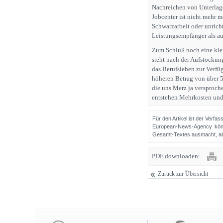
Nachreichen von Unterlag
Jobcenter ist nicht mehr 
Schwarzarbeit oder unrich
Leistungsempfänger als au
Zum Schluß noch eine klei
steht nach der Aufstockun
das Berufsleben zur Verfü
höheren Betrag von über 5
die uns Merz ja versproch
entstehen Mehrkosten und 
Für den Artikel ist der Verfa
European-News-Agency könn
Gesamt-Textes ausmacht, als 
PDF downloaden:
Zurück zur Übersicht