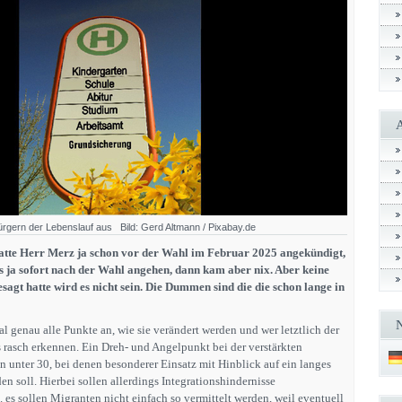
ürgern der Lebenslauf aus Bild: Gerd Altmann / Pixabay.de
atte Herr Merz ja schon vor der Wahl im Februar 2025 angekündigt,
as ja sofort nach der Wahl angehen, dann kam aber nix. Aber keine
esagt hatte wird es nicht sein. Die Dummen sind die die schon lange in
l genau alle Punkte an, wie sie verändert werden und wer letztlich der
 rasch erkennen. Ein Dreh- und Angelpunkt bei der verstärkten
 unter 30, bei denen besonderer Einsatz mit Hinblick auf ein langes
n soll. Hierbei sollen allerdings Integrationshindernisse
. es sollen Migranten nicht einfach so vermittelt werden, weil eventuell