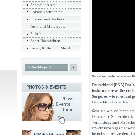
Special interest
Lokale Nachrichten
Internet und Technik
Auto und Motorsport
Politik
Sport-Nachrichten
Kunst, Kultur und Musik
»
So sehen heute bei einigen B
Deutschland [ENA] Das h
insbesondere wollte er d
Sorge, so, wie er es mal g
Deutschland arbeiten.
Schauen wir uns hier einma
Dumme ist. Sie werden das
Vermittlung sind Menschen
Erwerbsleben gezeigt werde
berücksichtigt werden, d.h