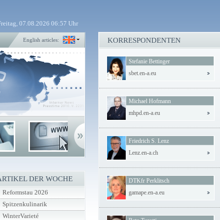
Freitag, 07.08.2026 06:57 Uhr
KORRESPONDENTEN
English articles:
Stefanie Bettinger
sbet.en-a.eu
Michael Hofmann
mhpd.en-a.eu
Friedrich S. Lenz
Lenz.en-a.ch
ARTIKEL DER WOCHE
DTKfr Perklitsch
Reformstau 2026
gamape.en-a.eu
Spitzenkulinarik
WinterVarieté