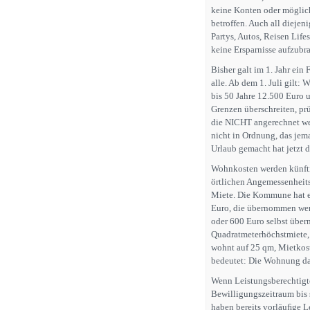
keine Konten oder möglic
betroffen. Auch all dieje
Partys, Autos, Reisen Life
keine Ersparnisse aufzubr
Bisher galt im 1. Jahr ein
alle. Ab dem 1. Juli gilt: 
bis 50 Jahre 12.500 Euro 
Grenzen überschreiten, pr
die NICHT angerechnet wer
nicht in Ordnung, das jema
Urlaub gemacht hat jetzt da
Wohnkosten werden künftig 
örtlichen Angemessenheit
Miete. Die Kommune hat ei
Euro, die übernommen wer
oder 600 Euro selbst über
Quadratmeterhöchstmiete,
wohnt auf 25 qm, Mietkos
bedeutet: Die Wohnung dar
Wenn Leistungsberechtigt
Bewilligungszeitraum bis
haben bereits vorläuﬁge L