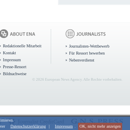
Redaktionelle Mitarbeit
Journalisten-Wettbewerb
Kontakt
Für Ressort bewerben
Impressum
Nebenverdienst
Presse-Ressort
Bildnachweise
© 2026 European News Agency. Alle Rechte vorbehalten.
timieren.
erer
Datenschutzerklärung
|
Impressum
.
OK, nicht mehr anzeigen