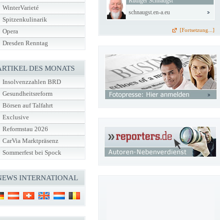
Rüdiger Schnaugst
WinterVarieté
schnaugst.en-a.eu
Spitzenkulinarik
[Fortsetzung...]
Opera
Dresden Renntag
ARTIKEL DES MONATS
Insolvenzzahlen BRD
Gesundheitsreform
Börsen auf Talfahrt
Exclusive
Reformstau 2026
CarVia Marktpräsenz
Sommerfest bei Spock
NEWS INTERNATIONAL