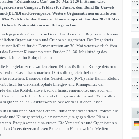
ration “Zukunft statt Gas” am 30. Mai 2026 in Hamm wird
ägerkreis aus Campact, Fridays for Future, dem Bund für Umwelt
land (BUND) und Greenpeace. Weitere Organisationen unterstützen
1. Mai 2926 findet das Hammer Klimacamp statt.Für den 28.-30. Mai
 Gelände Protestaktionen im Ruhrgebiet an.
ll sich gegen den Ausbau von Gaskraftwerken in der Region wenden und
iedlichen Organisationen und Gruppen ausgerichtet. Der Trägerkreis
st ausschließlich für die Demonstration am 30. Mai verantwortlich.Vom
et das Hammer Klimacamp statt. Für den 28.-30. Mai kündigt das
testaktionen im Ruhrgebiet an.
ie Energiekonzerne wollen einen Teil des östlichen Ruhrgebiets rund
ossilen Gasausbaus machen. Dort sollen gleich drei der neu
erke entstehen. Besonders das Gersteinwerk (RWE) nahe Hamm, Zielort
ymbolisch für die katastrophale Energie- und Klimapolitik der
de das alte Kohlekraftwerk schon längst eingemottet und auch ein
m Reservebetrieb. Frau Reiche als Energieministerin und RWE wollen
einem großen neuen Gaskraftwerksblock wieder aufleben lassen.
in Hamm Ende Mai nach einem Frühjahr der dezentralen Proteste die
nde und Klimagerechtigkeit zusammen, um gegen diese Pläne zu
gerechte Energiewende einzutreten. Die Veranstaltet und Organisatoren
ahl an Unterstützer an diesen Protesten in Hamm, welche Medien
n.