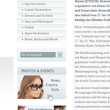
Hamm [ENA] Die Demonst
Special interest
organisiert von einem Tr
Lokale Nachrichten
und Naturschutz Deutsch
den Aufruf.Vom 27. bis 3
Internet und Technik
kündigt das Bündnis Ende
Auto und Motorsport
Diese Veranstaltungen so
Politik
wird jeweils von untersch
Sport-Nachrichten
von “Zukunft statt Gas” i
Kunst, Kultur und Musik
27. bis 31. Mai 2026 find
Bündnis Ende Gelände Pro
Die Bundesregierung und d
»
um Hamm zum Hotspot des f
geplanten Groß-Gaskraftw
der Demonstration, steht s
Bundesregierung: Dort wur
Gasblock läuft nur noch i
das fossile Zeitalter mit 
Aus diesem Grund kommen 
Bewegungen für Energiewe
protestieren und für eine 
rechnen mit einer hohen Z
wirksam präsentiert werde