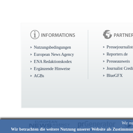
Pressejournalis
Nutzungsbedingungen
Reporters.de
European News Agency
Presseausweis
ENA Redaktionskodex
Journalist Cred
Ergänzende Hinweise
BlueGFX
AGBs
Wir nu
Wir betrachten die weitere Nutzung unserer Website als Zustimmu