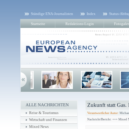
Ständige ENA-Journalisten
Index
Status-Abfra
Startseite
Redaktions-Login
Fotogaler
Zukunft statt Gas.
ALLE NACHRICHTEN
Reise & Tourismus
Verantwortlicher Autor:
Michae
Nachricht/Bericht: +++ Mixed
Wirtschaft und Finanzen
Mixed News