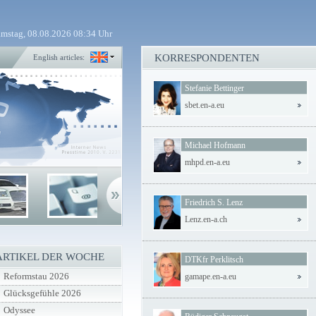
mstag, 08.08.2026 08:34 Uhr
KORRESPONDENTEN
English articles:
Stefanie Bettinger
sbet.en-a.eu
Michael Hofmann
mhpd.en-a.eu
Friedrich S. Lenz
Lenz.en-a.ch
ARTIKEL DER WOCHE
DTKfr Perklitsch
Reformstau 2026
gamape.en-a.eu
Glücksgefühle 2026
Odyssee