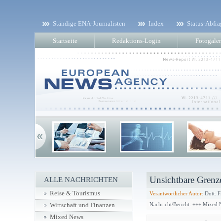
Ständige ENA-Journalisten
Index
Status-Abfra
Startseite
Redaktions-Login
Fotogaler
Unsichtbare Grenz
ALLE NACHRICHTEN
Reise & Tourismus
Verantwortlicher Autor:
Dott. F
Nachricht/Bericht: +++ Mixed
Wirtschaft und Finanzen
Mixed News