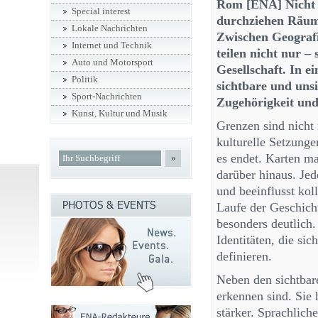
Rom [ENA] Nicht al
Special interest
durchziehen Räum
Lokale Nachrichten
Zwischen Geografi
Internet und Technik
teilen nicht nur –
Auto und Motorsport
Gesellschaft. In e
Politik
sichtbare und uns
Sport-Nachrichten
Zugehörigkeit und
Kunst, Kultur und Musik
Grenzen sind nicht 
kulturelle Setzung
es endet. Karten ma
»
darüber hinaus. Je
und beeinflusst ko
Laufe der Geschich
besonders deutlich.
Identitäten, die si
definieren.
Neben den sichtbare
erkennen sind. Sie
stärker. Sprachlich