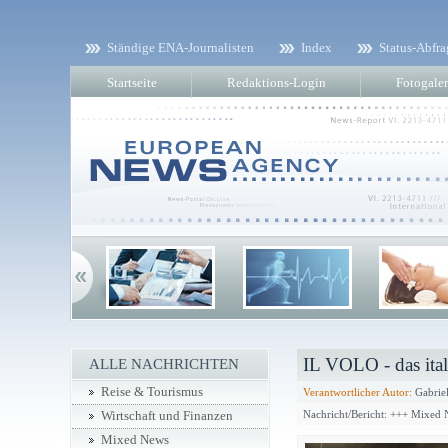
Ständige ENA-Journalisten
Index
Status-Abfra
Startseite
Redaktions-Login
Fotogaler
IL VOLO - das ital
ALLE NACHRICHTEN
Reise & Tourismus
Verantwortlicher Autor:
Gabriel
Nachricht/Bericht: +++ Mixed
Wirtschaft und Finanzen
Mixed News