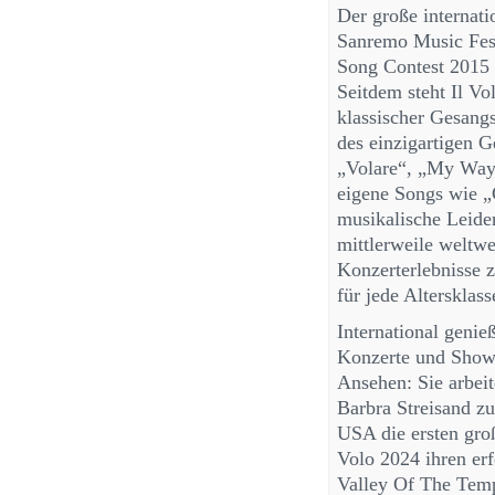
Der große internat
Sanremo Music Fest
Song Contest 2015
Seitdem steht Il V
klassischer Gesan
des einzigartigen G
„Volare“, „My Way
eigene Songs wie „
musikalische Leide
mittlerweile weltwe
Konzerterlebnisse 
für jede Altersklass
International genie
Konzerte und Shows,
Ansehen: Sie arbei
Barbra Streisand zu
USA die ersten gro
Volo 2024 ihren erf
Valley Of The Templ