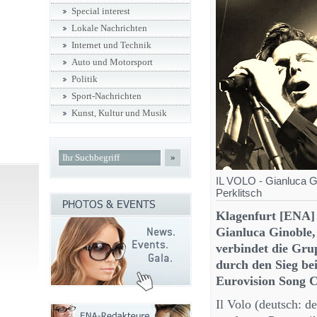
Special interest
Lokale Nachrichten
Internet und Technik
Auto und Motorsport
Politik
Sport-Nachrichten
Kunst, Kultur und Musik
»
IL VOLO - Gianluca Gi
Perklitsch
Klagenfurt [ENA] I
Gianluca Ginoble,
verbindet die Gru
durch den Sieg be
Eurovision Song C
Il Volo (deutsch: d