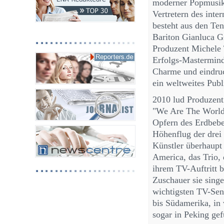
moderner Popmusik 
Vertretern des inte
besteht aus den Te
Bariton Gianluca Gi
Produzent Michele T
Erfolgs-Mastermind
Charme und eindruc
ein weltweites Pub
2010 lud Produzent 
"We Are The World 
Opfern des Erdbebe
Höhenflug der drei 
Künstler überhaupt
America, das Trio, 
ihrem TV-Auftritt 
Zuschauer sie singe
wichtigsten TV-Sen
bis Südamerika, in 
sogar in Peking gefü