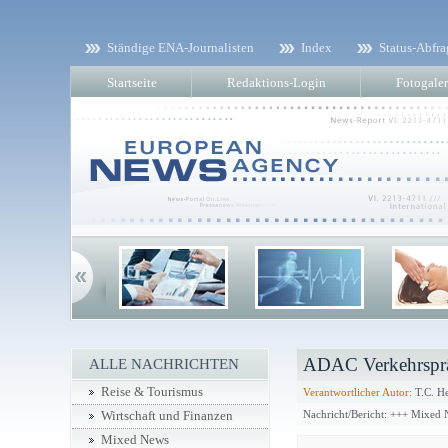
Ständige ENA-Journalisten
Index
Status-Abfra
Startseite
Redaktions-Login
Fotogaler
ADAC Verkehrspräs
ALLE NACHRICHTEN
Reise & Tourismus
Verantwortlicher Autor:
T.C. He
Nachricht/Bericht: +++ Mixed
Wirtschaft und Finanzen
Mixed News