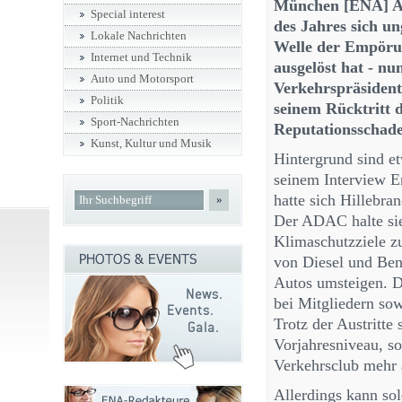
München [ENA] AD
Special interest
des Jahres sich u
Lokale Nachrichten
Welle der Empörun
Internet und Technik
ausgelöst hat - nu
Auto und Motorsport
Verkehrspräsiden
Politik
seinem Rücktritt 
Sport-Nachrichten
Reputationsschaden
Kunst, Kultur und Musik
Hintergrund sind 
seinem Interview E
hatte sich Hillebra
»
Der ADAC halte sie 
Klimaschutzziele zu
von Diesel und Ben
Autos umsteigen. Di
bei Mitgliedern so
Trotz der Austritte
Vorjahresniveau, so
Verkehrsclub mehr 
Allerdings kann sol