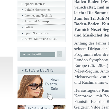
Baden-Baden [Fes
Special interest
verschattet, mal 
Lokale Nachrichten
leicht: Die Somme
Internet und Technik
Juni bis 12. Juli 
Auto und Motorsport
Baden-Baden. Kura
Politik
Yannick Nézet-Sé
Sport-Nachrichten
und Musikchef de
Kunst, Kultur und Musik
Anfang des Jahres b
seinem Dirigat der
Programm über drei
»
London Symphony Or
Europe (26.- 28.6.
Nézet-Seguin, Anto
Meisterwerke von 
und Rachmaninow.
Herausragende Küns
Kantorow – mit Bee
Pianistin Beatrice 
Geigerin Vilde Fran