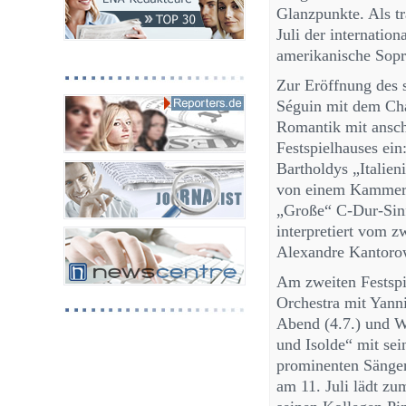
Glanzpunkte. Als tr
Juli der internatio
amerikanische Sopra
Zur Eröffnung des 
Séguin mit dem Cha
Romantik mit ansch
Festspielhauses ei
Bartholdys „Italien
von einem Kammerm
„Große“ C-Dur-Sinf
interpretiert vom 
Alexandre Kantoro
Am zweiten Festsp
Orchestra mit Yan
Abend (4.7.) und W
und Isolde“ mit se
prominenten Sänger
am 11. Juli lädt z