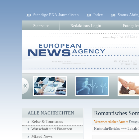
Ständige ENA-Journalisten
Index
Status-Abfra
Startseite
Redaktions-Login
Fotogaler
Romantisches Som
ALLE NACHRICHTEN
Reise & Tourismus
Verantwortlicher Autor:
Festspi
Nachricht/Bericht: +++ Lokale
Wirtschaft und Finanzen
Mixed News