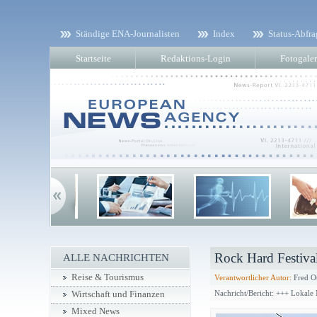
Ständige ENA-Journalisten
Index
Status-Abfra
Startseite
Redaktions-Login
Fotogaler
Rock Hard Festiva
ALLE NACHRICHTEN
Reise & Tourismus
Verantwortlicher Autor:
Fred O
Nachricht/Bericht: +++ Lokale
Wirtschaft und Finanzen
Mixed News