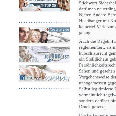
Stichwort Sicherhei
darf man neuerdings
Nieten Andere Betei
Headbanger mit Kut
keinerlei Verletzun
genug.
Auch die Regeln fü
reglementiert, als
hübsch zurecht gem
ein Stelldichein ge
Persönlichkeitsrecht
Sehen und gesehen 
Vorgehensweise der 
unangemessen gege
Selbst legitimierte
vermeintlich regelw
sondern darüber hi
Druck gesetzt.
Die herbei gerufene