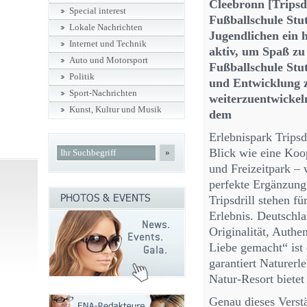
Cleebronn [Tripsdr
Special interest
Fußballschule Stu
Lokale Nachrichten
Jugendlichen ein h
Internet und Technik
aktiv, um Spaß zu
Auto und Motorsport
Fußballschule Stut
Politik
und Entwicklung z
Sport-Nachrichten
weiterzuentwickeln
Kunst, Kultur und Musik
dem
Erlebnispark Tripsd
Blick wie eine Koop
»
und Freizeitpark – 
perfekte Ergänzung
Tripsdrill stehen f
Erlebnis. Deutschla
Originalität, Authe
Liebe gemacht“ ist 
garantiert Naturer
Natur-Resort bietet
Genau dieses Verst