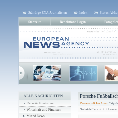
Ständige ENA-Journalisten
Index
Status-Abfra
Startseite
Redaktions-Login
Fotogaler
Porsche Fußballsch
ALLE NACHRICHTEN
Reise & Tourismus
Verantwortlicher Autor:
Tripsdr
Nachricht/Bericht: +++ Lokale
Wirtschaft und Finanzen
Mixed News