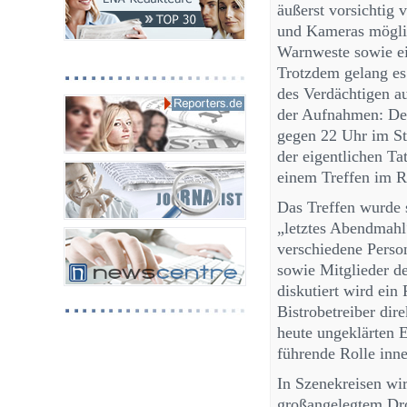
äußerst vorsichtig 
und Kameras möglic
Warnweste sowie ei
Trotzdem gelang es
des Verdächtigen a
der Aufnahmen: Dem
gegen 22 Uhr im St
der eigentlichen Ta
einem Treffen im R
Das Treffen wurde 
„letztes Abendmahl
verschiedene Perso
sowie Mitglieder d
diskutiert wird ein
Bistrobetreiber dire
heute ungeklärten
führende Rolle inn
In Szenekreisen wir
großangelegtem Dro