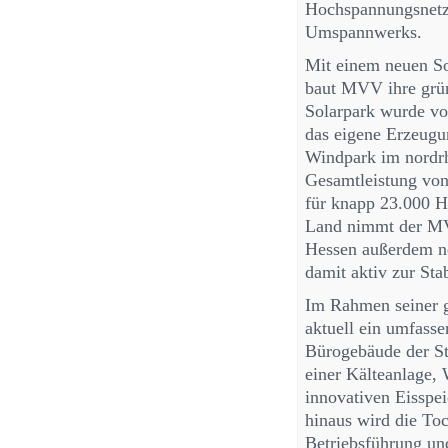
Hochspannungsnetz
Umspannwerks.
Mit einem neuen S
baut MVV ihre grü
Solarpark wurde v
das eigene Erzeugu
Windpark im nordrh
Gesamtleistung von
für knapp 23.000 H
Land nimmt der MV
Hessen außerdem ne
damit aktiv zur Sta
Im Rahmen seiner 
aktuell ein umfasse
Bürogebäude der St
einer Kälteanlage,
innovativen Eisspe
hinaus wird die To
Betriebsführung un