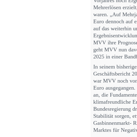
Vorjahres noch Erg
Mehrerlösen erzielt
waren. „Auf Mehrja
Euro dennoch auf e
auf das weiterhin u
Ergebnisentwicklun
MVV ihre Prognose 
geht MVV nun davon
2025 in einer Band
In seinem bisherig
Geschäftsbericht 20
war MVV noch von 
Euro ausgegangen. 
an, die Fundamente 
klimafreundliche E
Bundesregierung dr
Stabilität sorgen,
Gasbinnenmarkt- Ri
Marktes für Negati