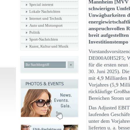
Mannheim [MVV M
Special interest
schwierigen Umfel
Lokale Nachrichten
Unwägbarkeiten di
Internet und Technik
energiewirtschaftl
Auto und Motorsport
anspruchsvollen 
Politik
breit aufgestellt
Sport-Nachrichten
Investitionstempo 
Kunst, Kultur und Musik
Vorstandsvorsitze
DE000A0H52F5; WKN
für die ersten neu
»
30. Juni 2025). Di
mit 4,9 Milliarden
Vorjahres (5,9 Mill
rückläufige Großha
Bereichen Strom u
Das Adjusted EBIT
laufenden Geschäft
unter dem Vorjahre
lieferten u. a. bes