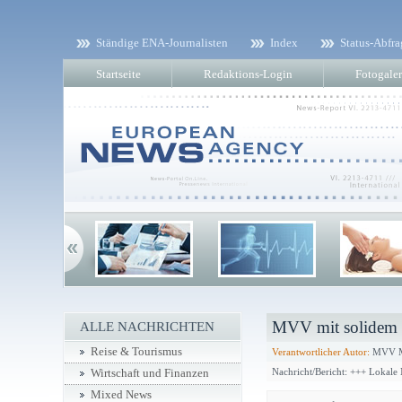
Ständige ENA-Journalisten
Index
Status-Abfra
Startseite
Redaktions-Login
Fotogaler
MVV mit solidem 
ALLE NACHRICHTEN
Reise & Tourismus
Verantwortlicher Autor:
MVV M
Nachricht/Bericht: +++ Lokale
Wirtschaft und Finanzen
Mixed News