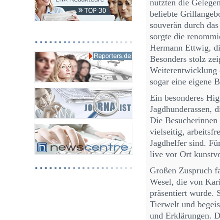
nutzten die Gelege
beliebte Grillangeb
souverän durch das
sorgte die renommi
Hermann Ettwig, di
Besonders stolz zei
Weiterentwicklung d
sogar eine eigene 
Ein besonderes High
Jagdhunderassen, d
Die Besucherinnen 
vielseitig, arbeitsf
Jagdhelfer sind. F
live vor Ort kunstv
Großen Zuspruch fa
Wesel, die von Kar
präsentiert wurde. 
Tierwelt und begeis
und Erklärungen. D