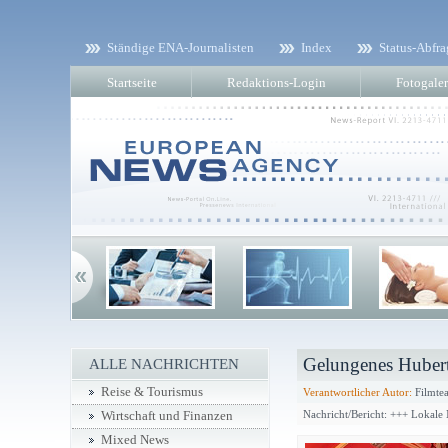
Ständige ENA-Journalisten
Index
Status-Abfra
Startseite
Redaktions-Login
Fotogaler
Gelungenes Hubert
ALLE NACHRICHTEN
Reise & Tourismus
Verantwortlicher Autor:
Filmtea
Nachricht/Bericht: +++ Lokale
Wirtschaft und Finanzen
Mixed News