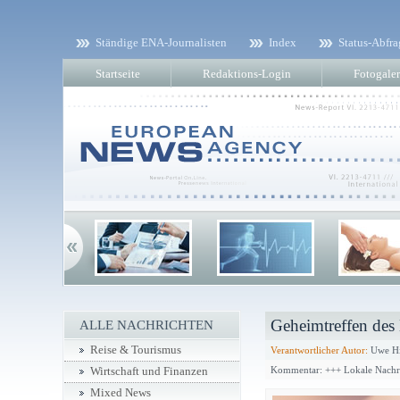
Ständige ENA-Journalisten
Index
Status-Abfra
Startseite
Redaktions-Login
Fotogaler
Geheimtreffen des
ALLE NACHRICHTEN
Reise & Tourismus
Verantwortlicher Autor:
Uwe Hi
Kommentar: +++ Lokale Nachr
Wirtschaft und Finanzen
Mixed News