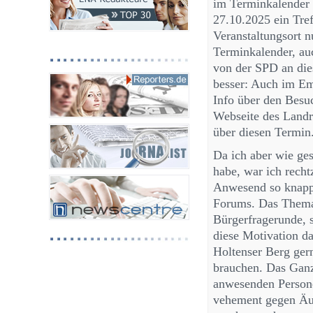
im Terminkalender 
27.10.2025 ein Tre
Veranstaltungsort 
Terminkalender, au
von der SPD an di
besser: Auch im Ema
Info über den Besu
Webseite des Landra
über diesen Termin
Da ich aber wie ge
habe, war ich recht
Anwesend so knapp 
Forums. Das Thema 
Bürgerfragerunde, 
diese Motivation d
Holtenser Berg gern
brauchen. Das Ganz
anwesenden Persone
vehement gegen Äu