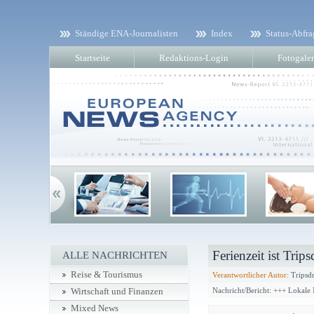
Ständige ENA-Journalisten
Index
Status-Abfra
Startseite
Redaktions-Login
Fotogaler
Ferienzeit ist Tripsd
ALLE NACHRICHTEN
Reise & Tourismus
Verantwortlicher Autor:
Tripsdr
Nachricht/Bericht: +++ Lokale
Wirtschaft und Finanzen
Mixed News