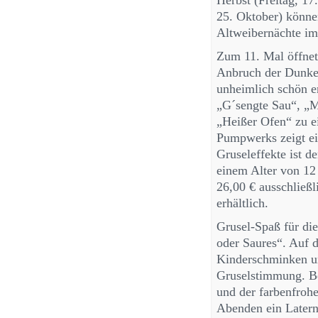
Herbst (Freitag, 17
25. Oktober) können
Altweibernächte im 
Zum 11. Mal öffnet
Anbruch der Dunkel
unheimlich schön e
„G´sengte Sau“, „M
„Heißer Ofen“ zu e
Pumpwerks zeigt ei
Gruseleffekte ist d
einem Alter von 12
26,00 € ausschließl
erhältlich.
Grusel-Spaß für di
oder Saures“. Auf 
Kinderschminken und
Gruselstimmung. Be
und der farbenfroh
Abenden ein Later