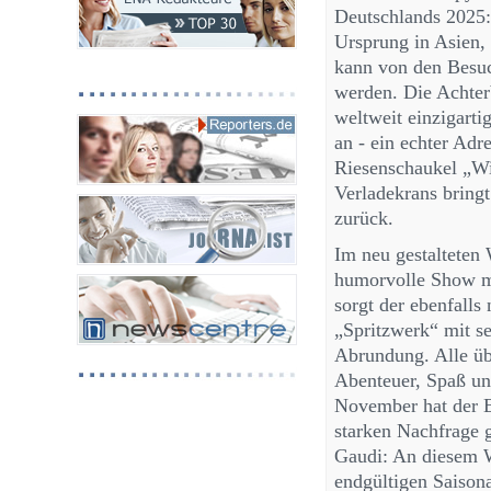
Deutschlands 2025:
Ursprung in Asien,
kann von den Besuc
werden. Die Achter
weltweit einzigarti
an - ein echter Adr
Riesenschaukel „Wil
Verladekrans bringt
zurück.
Im neu gestalteten 
humorvolle Show m
sorgt der ebenfalls
„Spritzwerk“ mit s
Abrundung. Alle übe
Abenteuer, Spaß un
November hat der Er
starken Nachfrage 
Gaudi: An diesem 
endgültigen Saisona