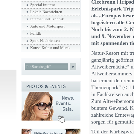
Cleebronn [Tripsdr
Special interest
Erlebnispark Trips
Lokale Nachrichten
als „Europas beste
Internet und Technik
begeistern alle Ge
Auto und Motorsport
Noch bis zum 2. No
Politik
und 9. November e
Sport-Nachrichten
mit spannenden ti
Kunst, Kultur und Musik
Natur-Resort mit t
ganzjährig geöffnet
Altweibernächte“ u
»
Altweibersommers. 
hat erneut den ren
Themenpark“ (< 1 M
in Fachkreisen auch
Zum Altweibersomme
buntem Gewand. Kü
zahlreiche Erntewa
sorgen für gemütl
Teil der Kürbispyr