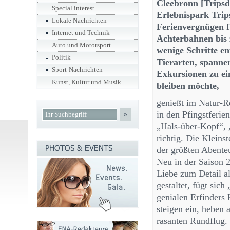
Cleebronn [Tripsdr
Special interest
Erlebnispark Trip
Lokale Nachrichten
Ferienvergnügen f
Internet und Technik
Achterbahnen bis 
Auto und Motorsport
wenige Schritte en
Politik
Tierarten, spanne
Sport-Nachrichten
Exkursionen zu ei
Kunst, Kultur und Musik
bleiben möchte,
genießt im Natur-R
in den Pfingstferie
»
„Hals-über-Kopf“,
richtig. Die Kleins
der größten Abenteu
Neu in der Saison 2
Liebe zum Detail al
gestaltet, fügt sich
genialen Erfinders 
steigen ein, heben 
rasanten Rundflug.