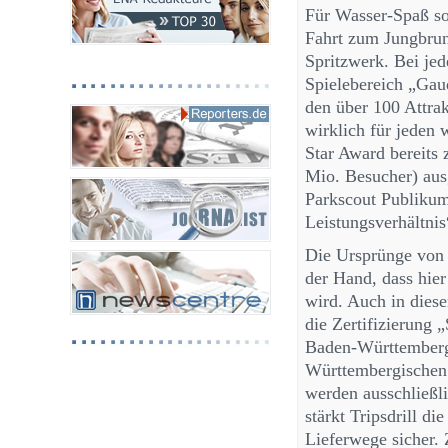
Für Wasser-Spaß s
Fahrt zum Jungbru
Spritzwerk. Bei je
Spielebereich „Gaud
den über 100 Attrakt
wirklich für jeden 
Star Award bereits
Mio. Besucher) aus
Parkscout Publikum
Leistungsverhältnis
Die Ursprünge von T
der Hand, dass hier
wird. Auch in dies
die Zertifizierung
Baden-Württemberg 
Württembergischen
werden ausschließl
stärkt Tripsdrill d
Lieferwege sicher.