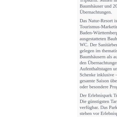
Tripsdrill. Mitten 
Baumhäuser und 20
Übernachtungen.
Das Natur-Resort is
Tourismus-Market
Baden-Württemberg 
ausgestatteten Bau
WC. Der Sanitärbere
gelegen im themati
Baumhäusern als au
den Übernachtungen
Aufenthaltstagen un
Schenke inklusive –
gesamte Saison übe
oder besondere Pr
Der Erlebnispark Tr
Die günstigsten Tar
verfügbar. Das Parke
stehen vor Erlebni