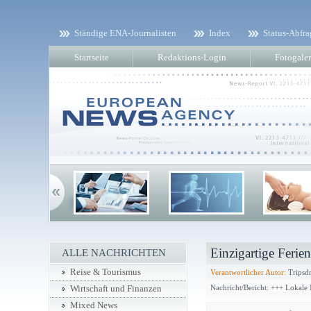
Ständige ENA-Journalisten
Index
Status-Abfra
Startseite
Redaktions-Login
Fotogaler
Einzigartige Ferien
ALLE NACHRICHTEN
Reise & Tourismus
Verantwortlicher Autor:
Tripsdr
Nachricht/Bericht: +++ Lokale
Wirtschaft und Finanzen
Mixed News