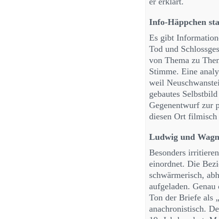
er erklärt.
Info-Häppchen sta
Es gibt Informatio
Tod und Schlossgesc
von Thema zu Them
Stimme. Eine analyt
weil Neuschwanstein
gebautes Selbstbil
Gegenentwurf zur po
diesen Ort filmisch
Ludwig und Wagne
Besonders irritier
einordnet. Die Bez
schwärmerisch, abhä
aufgeladen. Genau d
Ton der Briefe als 
anachronistisch. De