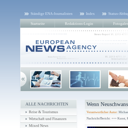
Ständige ENA-Journalisten
Index
Status-Abfra
Startseite
Redaktions-Login
Fotogaler
Wenn Neuschwanste
ALLE NACHRICHTEN
Reise & Tourismus
Verantwortlicher Autor:
Michae
Nachricht/Bericht: +++ Kunst,
Wirtschaft und Finanzen
Mixed News