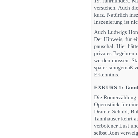
19. Jahrhundert. M
verstehen. Auch die 
kurz. Natürlich ins
Inszenierung ist ni
Auch Ludwigs Homos
Der Hinweis, für ei
pauschal. Hier hätt
privates Begehren u
werden müssen. Sta
später sinngemäß v
Erkenntnis.
EXKURS 1: Tannhä
Die Romerzählung a
Opernstück für eine 
Drama: Schuld, Buß
Tannhäuser kehrt a
verbotener Lust und
selbst Rom verweig