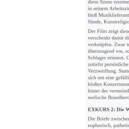
diese Szene enorme
in seinem Arbeitszi
bloß Musiklieferant
Sünde, Kunstreligi
Der Film zeigt die
verschenkt damit d
verknüpfen. Zwar t
überzeugend vor, sc
Schlager erinnert. 
zutiefst persönlich
Verzweiflung. Statt
sich um eine gefäl
bloßen Konzertmome
hinter der vermein
seelische Brandhe
EXKURS 2: Die Wa
Die Briefe zwische
euphorisch, pathet