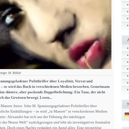
esign: M. Bößel
nnungsgeladener Politthriller über Loyalität, Verrat und
n – so wird das Buch in verschiedenen Medien beworben. Gemeinsam
ine düstere, aber packende Doppelbelichtung: Ein Tanz, der nicht
ch das Gewissen bewegt. Lesen...
 Manere Autor: John M. Spannungsgeladener Politthriller über
ährliche Enthüllungen – so wird „in Manere“ in verschiedenen Medien
ze: Alexander hat sich aus der Führung der mächtigen
 der Neuen Welt“ zurückgezogen und lebt als investigativer Journalist
ben. Doch eines Nachts verändert ein Anruf alles: Eine mysteriöse