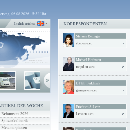
erstag, 06.08.2026 15:52 Uhr
KORRESPONDENTEN
English articles:
Stefanie Bettinger
sbet.en-a.eu
Michael Hofmann
mhpd.en-a.eu
DTKfr Perklitsch
gamape.en-a.eu
ARTIKEL DER WOCHE
Friedrich S. Lenz
Reformstau 2026
Lenz.en-a.ch
Spitzenkulinarik
Metamorphosen