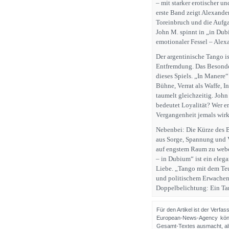
– mit starker erotischer u
erste Band zeigt Alexander
Toreinbruch und die Aufga
John M. spinnt in „in Dub
emotionaler Fessel – Alexa
Der argentinische Tango ist
Entfremdung. Das Besonder
dieses Spiels. „In Manere“
Bühne, Verrat als Waffe, 
taumelt gleichzeitig. Joh
bedeutet Loyalität? Wer e
Vergangenheit jemals wir
Nebenbei: Die Kürze des 
aus Sorge, Spannung und V
auf engstem Raum zu weben
– in Dubium“ ist ein eleg
Liebe. „Tango mit dem Teuf
und politischem Erwachen
Doppelbelichtung: Ein Tan
Für den Artikel ist der Verfa
European-News-Agency könn
Gesamt-Textes ausmacht, als 