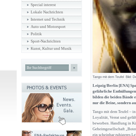
Special interest
Lokale Nachrichten
Internet und Technik
Auto und Motorsport
Politik
Sport-Nachrichten
Kunst, Kultur und Musik
»
Tango mit dem Teufel Bild: D
Leipzig/Berlin [ENA] Spa
gefährliche Enthüllunge
bilden die beiden Bände e
nur die Beine, sondern au
Tango mit dem Teufel – in
Loyalität, Verrat und gef
beworben. Handlung in Kür
Geheimgesellschaft „Boten
ein scheinbar ruhigeres Le