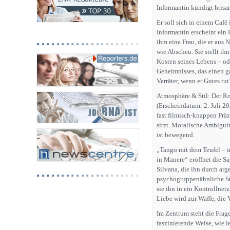
Informantin kündigt brisan
Er soll sich in einem Café 
Informantin erscheint ein 
ihm eine Frau, die er aus
wie Abscheu. Sie stellt ih
Kosten seines Lebens – od
Geheimnisses, das einen g
Verräter, wenn er Gutes tut
Atmosphäre & Stil: Der Ro
(Erscheindatum: 2. Juli 202
fast filmisch-knappen Präz
sitzt. Moralische Ambiguitä
ist bewegend.
„Tango mit dem Teufel – 
in Manere“ eröffnet die 
Silvana, die ihn durch ar
psychogruppenähnliche Str
sie ihn in ein Kontrollnet
Liebe wird zur Waffe, die V
Im Zentrum steht die Frag
faszinierende Weise, wie l