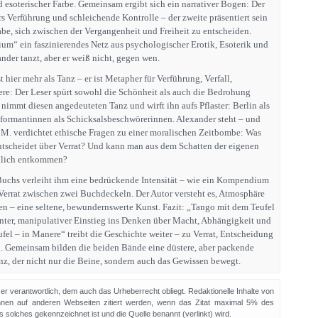
nd esoterischer Farbe. Gemeinsam ergibt sich ein narrativer Bogen: Der
s Verführung und schleichende Kontrolle – der zweite präsentiert sein
be, sich zwischen der Vergangenheit und Freiheit zu entscheiden.
ium“ ein faszinierendes Netz aus psychologischer Erotik, Esoterik und
nder tanzt, aber er weiß nicht, gegen wen.
 hier mehr als Tanz – er ist Metapher für Verführung, Verfall,
e: Der Leser spürt sowohl die Schönheit als auch die Bedrohung
 nimmt diesen angedeuteten Tanz und wirft ihn aufs Pflaster: Berlin als
Informantinnen als Schicksalsbeschwörerinnen. Alexander steht – und
n M. verdichtet ethische Fragen zu einer moralischen Zeitbombe: Was
ntscheidet über Verrat? Und kann man aus dem Schatten der eigenen
klich entkommen?
Buchs verleiht ihm eine bedrückende Intensität – wie ein Kompendium
errat zwischen zwei Buchdeckeln. Der Autor versteht es, Atmosphäre
 – eine seltene, bewundernswerte Kunst. Fazit: „Tango mit dem Teufel
anter, manipulativer Einstieg ins Denken über Macht, Abhängigkeit und
el – in Manere“ treibt die Geschichte weiter – zu Verrat, Entscheidung
. Gemeinsam bilden die beiden Bände eine düstere, aber packende
z, der nicht nur die Beine, sondern auch das Gewissen bewegt.
sser verantwortlich, dem auch das Urheberrecht obliegt. Redaktionelle Inhalte von
en auf anderen Webseiten zitiert werden, wenn das Zitat maximal 5% des
solches gekennzeichnet ist und die Quelle benannt (verlinkt) wird.