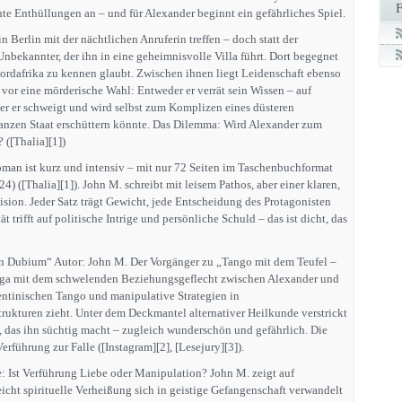
te Enthüllungen an – und für Alexander beginnt ein gefährliches Spiel.
in Berlin mit der nächtlichen Anruferin treffen – doch statt der
Unbekannter, der ihn in eine geheimnisvolle Villa führt. Dort begegnet
 Nordafrika zu kennen glaubt. Zwischen ihnen liegt Leidenschaft ebenso
n vor eine mörderische Wahl: Entweder er verrät sein Wissen – auf
er er schweigt und wird selbst zum Komplizen eines düsteren
anzen Staat erschüttern könnte. Das Dilemma: Wird Alexander zum
? ([Thalia][1])
man ist kurz und intensiv – mit nur 72 Seiten im Taschenbuchformat
4) ([Thalia][1]). John M. schreibt mit leisem Pathos, aber einer klaren,
ision. Jeder Satz trägt Gewicht, jede Entscheidung des Protagonisten
t trifft auf politische Intrige und persönliche Schuld – das ist dicht, das
in Dubium“ Autor: John M. Der Vorgänger zu „Tango mit dem Teufel –
Saga mit dem schwelenden Beziehungsgeflecht zwischen Alexander und
gentinischen Tango und manipulative Strategien in
ukturen zieht. Unter dem Deckmantel alternativer Heilkunde verstrickt
z, das ihn süchtig macht – zugleich wunderschön und gefährlich. Die
erführung zur Falle ([Instagram][2], [Lesejury][3]).
e: Ist Verführung Liebe oder Manipulation? John M. zeigt auf
eicht spirituelle Verheißung sich in geistige Gefangenschaft verwandelt