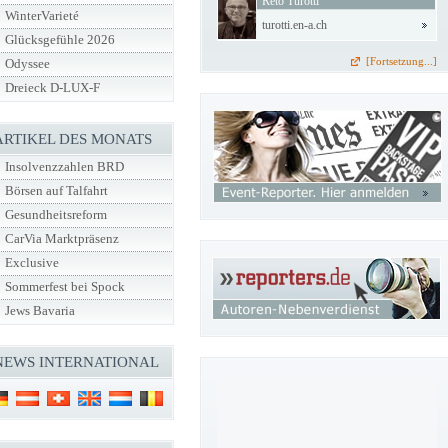
Reto Turotti
WinterVarieté
turotti.en-a.ch
Glücksgefühle 2026
[Fortsetzung...]
Odyssee
Dreieck D-LUX-F
ARTIKEL DES MONATS
Insolvenzzahlen BRD
Börsen auf Talfahrt
Gesundheitsreform
CarVia Marktpräsenz
Exclusive
Sommerfest bei Spock
Jews Bavaria
NEWS INTERNATIONAL