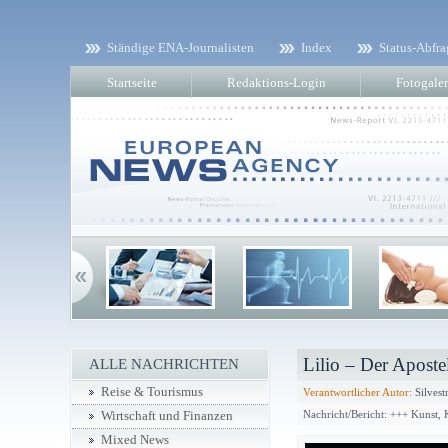
Ständige ENA-Journalisten
Index
Status-Abfra
Startseite
Redaktions-Login
Fotogaler
Lilio – Der Apostel
ALLE NACHRICHTEN
Reise & Tourismus
Verantwortlicher Autor:
Silvest
Nachricht/Bericht: +++ Kunst,
Wirtschaft und Finanzen
Mixed News