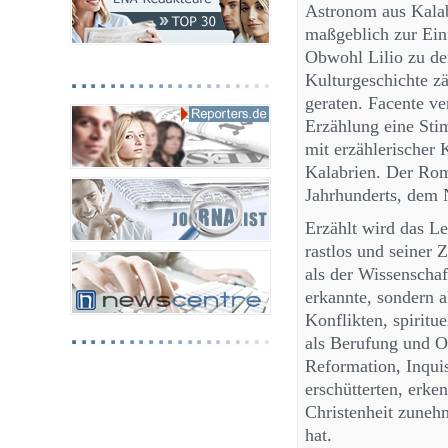
Astronom aus Kalab
maßgeblich zur Ein
Obwohl Lilio zu de
Kulturgeschichte zä
geraten. Facente ve
Erzählung eine Sti
mit erzählerischer 
Kalabrien. Der Rom
Jahrhunderts, dem 
Erzählt wird das L
rastlos und seiner Z
als der Wissenschaf
erkannte, sondern a
Konflikten, spiritu
als Berufung und O
Reformation, Inquis
erschütterten, erken
Christenheit zuneh
hat.