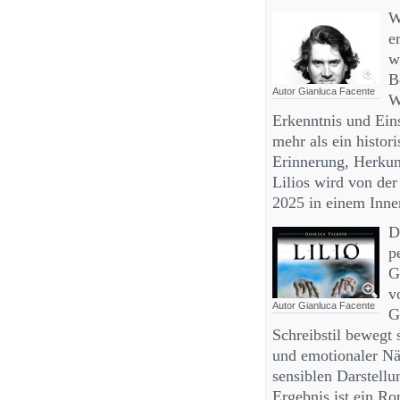
W
e
w
B
Autor Gianluca Facente
W
Erkenntnis und Eins
mehr als ein histo
Erinnerung, Herkunf
Lilios wird von de
2025 in einem Innen
D
p
G
v
Autor Gianluca Facente
G
Schreibstil bewegt 
und emotionaler Näh
sensiblen Darstellu
Ergebnis ist ein Ro