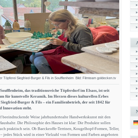
der Töpferei Siegfried-Burger & Fils in Soufflenheim Bild: Filmteam goldecken.tv
oufflenheim, das traditionsreiche Töpferdorf im Elsass, ist seit
m für kunstvolle Keramik. Im Herzen dieses kulturellen Erbes
i Siegfried-Burger & Fils – ein Familienbetrieb, der seit 1842 für
d Innovation steht.
uf beeindruckende Weise jahrhundertealte Handwerkskunst mit den
ushalte. Die Philosophie des Hauses ist klar: Die Produkte sollen
auch praktisch sein. Ob Baeckeoffe-Terrinen, Kougelhopf-Formen, Teller,
– jedes Stück wird in einer Vielzahl von Formen und Farben angeboten