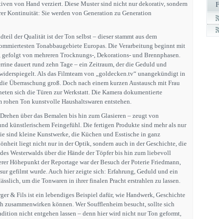
iven von Hand verziert. Diese Muster sind nicht nur dekorativ, sondern
rer Kontinuität: Sie werden von Generation zu Generation
teil der Qualität ist der Ton selbst – dieser stammt aus dem
nommiertesten Tonabbaugebiete Europas. Die Verarbeitung beginnt mit
 gefolgt von mehreren Trocknungs-, Dekorations- und Brennphasen.
errine dauert rund zehn Tage – ein Zeitraum, der die Geduld und
widerspiegelt. Als das Filmteam von „goldecken.tv“ unangekündigt in
r die Überraschung groß. Doch nach einem kurzen Austausch mit Frau
neten sich die Türen zur Werkstatt. Die Kamera dokumentierte
m rohen Ton kunstvolle Haushaltswaren entstehen.
m Drehen über das Bemalen bis hin zum Glasieren – zeugt von
 künstlerischem Feingefühl. Die fertigen Produkte sind mehr als nur
e sind kleine Kunstwerke, die Küchen und Esstische in ganz
hönheit liegt nicht nur in der Optik, sondern auch in der Geschichte, die
 des Westerwalds über die Hände der Töpfer bis hin zum liebevoll
erer Höhepunkt der Reportage war der Besuch der Poterie Friedmann,
sur gefilmt wurde. Auch hier zeigte sich: Erfahrung, Geduld und ein
ässlich, um die Tonwaren in ihrer finalen Pracht erstrahlen zu lassen.
ger & Fils ist ein lebendiges Beispiel dafür, wie Handwerk, Geschichte
h zusammenwirken können. Wer Soufflenheim besucht, sollte sich
adition nicht entgehen lassen – denn hier wird nicht nur Ton geformt,