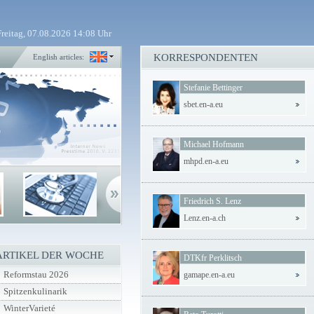
Freitag, 07.08.2026 14:08 Uhr
KORRESPONDENTEN
English articles:
Stefanie Bettinger
sbet.en-a.eu
Michael Hofmann
mhpd.en-a.eu
Friedrich S. Lenz
Lenz.en-a.ch
ARTIKEL DER WOCHE
DTKfr Perklitsch
Reformstau 2026
gamape.en-a.eu
Spitzenkulinarik
WinterVarieté