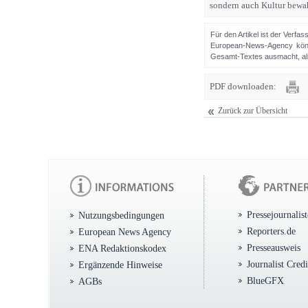
sondern auch Kultur bewah
Für den Artikel ist der Verfa
European-News-Agency könn
Gesamt-Textes ausmacht, als 
PDF downloaden:
Zurück zur Übersicht
Pressejournalis
Nutzungsbedingungen
Reporters.de
European News Agency
Presseausweis
ENA Redaktionskodex
Journalist Cred
Ergänzende Hinweise
BlueGFX
AGBs