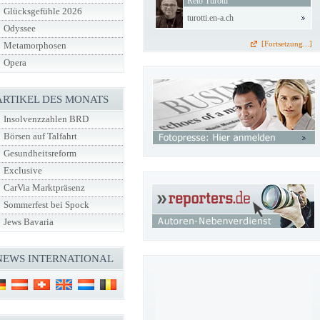
Reto Turotti
Glücksgefühle 2026
turotti.en-a.ch
Odyssee
[Fortsetzung...]
Metamorphosen
Opera
ARTIKEL DES MONATS
Insolvenzzahlen BRD
Börsen auf Talfahrt
Gesundheitsreform
Exclusive
CarVia Marktpräsenz
Sommerfest bei Spock
Jews Bavaria
NEWS INTERNATIONAL