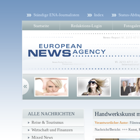
Ständige ENA-Journalisten
Index
Status-Abfra
Startseite
Redaktions-Login
Fotogaler
Handwerkskunst mi
ALLE NACHRICHTEN
Reise & Tourismus
Verantwortlicher Autor:
Filmtea
Nachricht/Bericht: +++ Kunst,
Wirtschaft und Finanzen
Mixed News