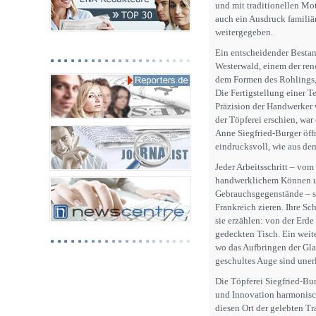
und mit traditionellen Mot
auch ein Ausdruck familiä
weitergegeben.
Ein entscheidender Bestand
Westerwald, einem der re
dem Formen des Rohlings,
Die Fertigstellung einer T
Präzision der Handwerker 
der Töpferei erschien, wa
Anne Siegfried-Burger öff
eindrucksvoll, wie aus de
Jeder Arbeitsschritt – vo
handwerklichem Können und
Gebrauchsgegenstände – si
Frankreich zieren. Ihre Sc
sie erzählen: von der Erde
gedeckten Tisch. Ein weit
wo das Aufbringen der Gla
geschultes Auge sind unerl
Die Töpferei Siegfried-Bur
und Innovation harmonisc
diesen Ort der gelebten Tr