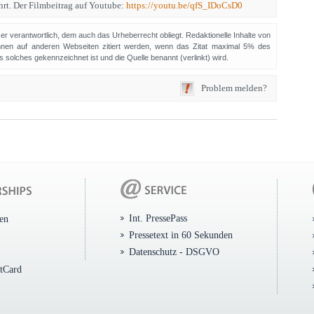
rt. Der Filmbeitrag auf Youtube:
https://youtu.be/qfS_IDoCsD0
sser verantwortlich, dem auch das Urheberrecht obliegt. Redaktionelle Inhalte von
en auf anderen Webseiten zitiert werden, wenn das Zitat maximal 5% des
solches gekennzeichnet ist und die Quelle benannt (verlinkt) wird.
Problem melden?
Int. PressePass
ten
Pressetext in 60 Sekunden
Datenschutz - DSGVO
itCard