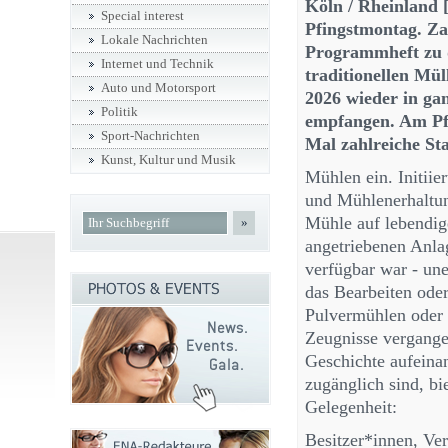
Köln / Rheinland 
Special interest
Pfingstmontag. Zah
Lokale Nachrichten
Programmheft zu d
Internet und Technik
traditionellen Mü
Auto und Motorsport
2026 wieder in g
Politik
empfangen. Am Pfi
Sport-Nachrichten
Mal zahlreiche Sta
Kunst, Kultur und Musik
Mühlen ein. Initii
und Mühlenerhaltun
Mühle auf lebendig
»
angetriebenen Anlag
verfügbar war - une
das Bearbeiten oder
Pulvermühlen oder
Zeugnisse vergange
Geschichte aufeinan
zugänglich sind, bi
Gelegenheit:
Besitzer*innen, Ve