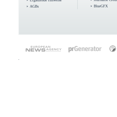
Ergänzende Hinweise
BlueGFX
AGBs
.