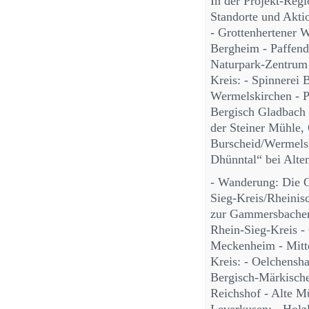
In der Projekt-Reg
Standorte und Akti
- ‎Grottenhertener
Bergheim - ‎Paffend
‎Naturpark-Zentrum
Kreis: - ‎Spinnerei
Wermelskirchen - 
Bergisch Gladbach 
der Steiner Mühle, 
Burscheid/Wermelsk
Dhünntal“ bei Alte
‎- Wanderung: Die 
Sieg-Kreis/Rheinisc
zur Gammersbacher
Rhein-Sieg-Kreis -
Meckenheim - ‎Mitt
Kreis: - ‎Oelchens
‎Bergisch-Märkisch
Reichshof - ‎Alte