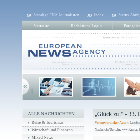
Ständige ENA-Journalisten
Index
Status-Abfra
Startseite
Redaktions-Login
Fotogaler
„Glück zu!“ - 33. 
ALLE NACHRICHTEN
Reise & Tourismus
Verantwortlicher Autor:
Landsc
Nachricht/Bericht: +++ Kunst,
Wirtschaft und Finanzen
Mixed News