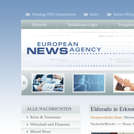
Ständige ENA-Journalisten
Index
Status-Abfra
Startseite
Redaktions-Login
Fotogaler
Eldorado in Erkne
ALLE NACHRICHTEN
Reise & Tourismus
Verantwortlicher Autor:
Michae
Nachricht/Bericht: +++ Kunst,
Wirtschaft und Finanzen
Mixed News