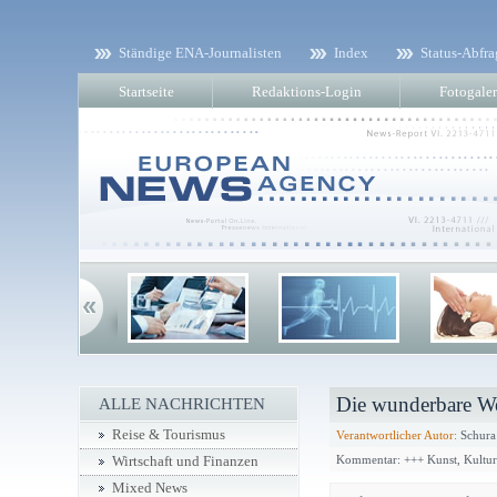
Ständige ENA-Journalisten
Index
Status-Abfra
Startseite
Redaktions-Login
Fotogaler
Die wunderbare Wel
ALLE NACHRICHTEN
Reise & Tourismus
Verantwortlicher Autor:
Schura
Kommentar: +++ Kunst, Kultu
Wirtschaft und Finanzen
Mixed News