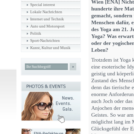
Wien [ENA] Nicht
Special interest
hunderte ihre Ma
Lokale Nachrichten
gemacht, sondern 
Internet und Technik
Menschen dafür, e
Auto und Motorsport
des Yoga am 21. J
Politik
Yoga? Was erwarte
Sport-Nachrichten
oder der yogische
Kunst, Kultur und Musik
Leben?
Trotzdem ist Yoga k
eine esoterische Idy
»
geistig und körper
Zustand des Mensch
denn das tierische 
enorme Anforderung
auch Joch oder das 
Anjochen der mensc
Geistes. So war am
möglichst lang im 
Glücksgefühl der E