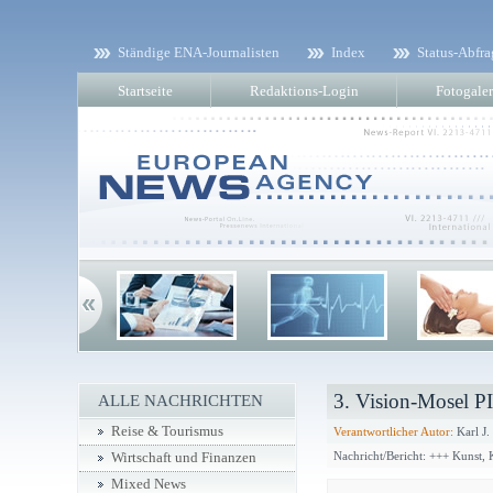
Ständige ENA-Journalisten
Index
Status-Abfra
Startseite
Redaktions-Login
Fotogaler
3. Vision-Mosel P
ALLE NACHRICHTEN
Reise & Tourismus
Verantwortlicher Autor:
Karl J.
Nachricht/Bericht: +++ Kunst,
Wirtschaft und Finanzen
Mixed News