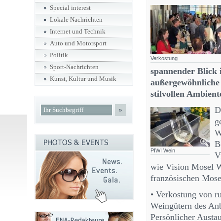
Special interest
Lokale Nachrichten
Internet und Technik
Auto und Motorsport
Politik
Verkostung
Sport-Nachrichten
spannender Blick 
Kunst, Kultur und Musik
außergewöhnliche
stilvollen Ambient
D
»
g
W
B
PIWI Wein
V
wie Vision Mosel W
französischen Mosel
• Verkostung von 
Weingütern des An
Persönlicher Austa