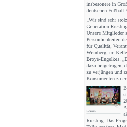
insbesonere in Gro
deutschen Fußball
„Wir sind sehr stol
Generation Riesling-
Unsere Mitglieder 
Persönlichkeiten de
für Qualität, Vera
Weinberg, im Kelle
Broyé-Engelkes. „D
dazu beigetragen, 
zu verjüngen und z
Konsumenten zu err
B
s
2
A
Forum
a
Riesling. Das Pro