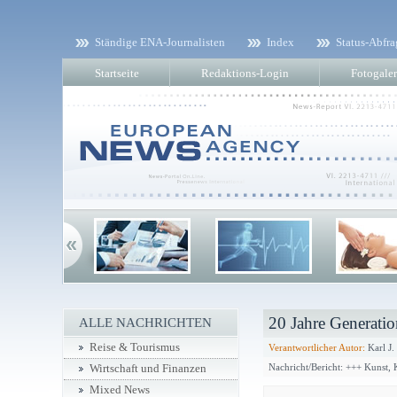
Ständige ENA-Journalisten
Index
Status-Abfra
Startseite
Redaktions-Login
Fotogaler
20 Jahre Generati
ALLE NACHRICHTEN
Reise & Tourismus
Verantwortlicher Autor:
Karl J.
Nachricht/Bericht: +++ Kunst,
Wirtschaft und Finanzen
Mixed News