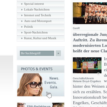
Special interest
Lokale Nachrichten
Internet und Technik
Auto und Motorsport
Politik
GenR
Sport-Nachrichten
überregionale Ju
Kunst, Kultur und Musik
Auftritt. Zu ihrem
modernisierten Loo
heißt der neue Cl
»
I
B
e
d
Geschäftsführerin
w
Melanie Broyé-Engelkes
hinter den Weinen 
sich zu erzählen. 
Innovationskraft be
Engelkes, Geschäft