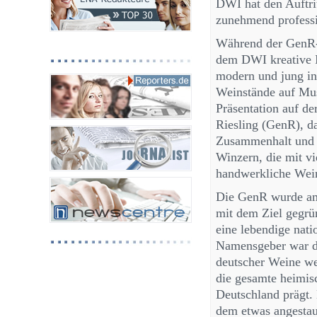
DWI hat den Auftri
zunehmend professio
Während der GenR-
dem DWI kreative 
modern und jung in
Weinstände auf Mus
Präsentation auf de
Riesling (GenR), da
Zusammenhalt und k
Winzern, die mit v
handwerkliche Wein
Die GenR wurde am
mit dem Ziel gegrü
eine lebendige nati
Namensgeber war de
deutscher Weine wel
die gesamte heimisc
Deutschland prägt.
dem etwas angestau