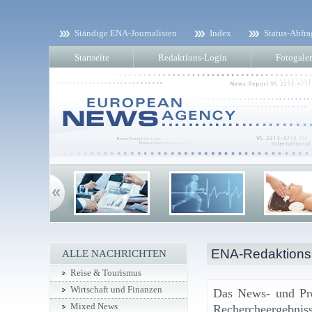
Ständige ENA-Journalisten
Index
Status-Abfra
Startseite
Redaktions-Login
Fotogaler
ENA-Redaktionsk
ALLE NACHRICHTEN
Reise & Tourismus
Wirtschaft und Finanzen
Das News- und Pr
Mixed News
Rechercheergebniss