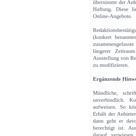
übernimmt der Anbi
Haftung. Diese li
Online-Angebote.
Redaktionsbestätig
(konkret benannte
zusammengefasste
längerer Zeitrau
Ausstellung von Re
zu modifizieren.
Ergänzende Hinwe
Mündliche, schri
unverbindlich. K
aufweisen. So kö
Erhält der Anbiete
dann geht er dav
berechtigt ist. A
darauf verwiesen