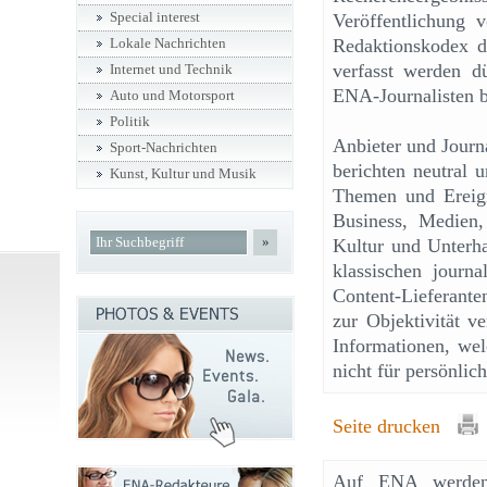
Special interest
Veröffentlichung 
Redaktionskodex d
Lokale Nachrichten
verfasst werden dü
Internet und Technik
ENA-Journalisten b
Auto und Motorsport
Politik
Anbieter und Journ
Sport-Nachrichten
berichten neutral 
Kunst, Kultur und Musik
Themen und Ereigni
Business, Medien, 
»
Kultur und Unterha
klassischen journa
Content-Lieferant
zur Objektivität v
Informationen, wel
nicht für persönli
Seite drucken
Auf ENA werden f