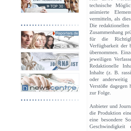
technische Mögli
animierte Eleme
vermitteln, als die
Die redaktionellen
Zusammenhang prüfe
für die Richtigk
Verfügbarkeit der b
übernommen. Einze
jeweiligen Verfass
Redaktionelle Inh
Inhalte (z. B. rass
oder anderweitig 
Verstöße dagegen h
zur Folge.
Anbieter und Journa
die Produktion eine
eine besondere Sor
Geschwindigkeit