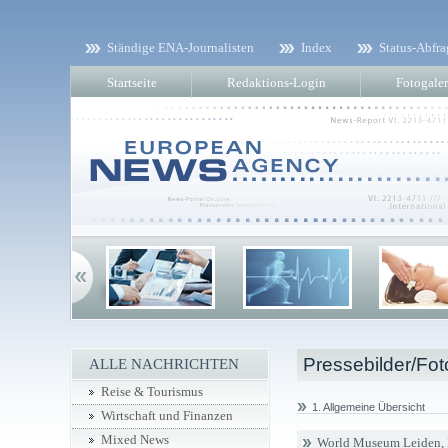
Ständige ENA-Journalisten
Index
Status-Abfra
Startseite
Redaktions-Login
Fotogaler
Pressebilder/Fot
ALLE NACHRICHTEN
Reise & Tourismus
1. Allgemeine Übersicht
Wirtschaft und Finanzen
Mixed News
World Museum Leiden, 