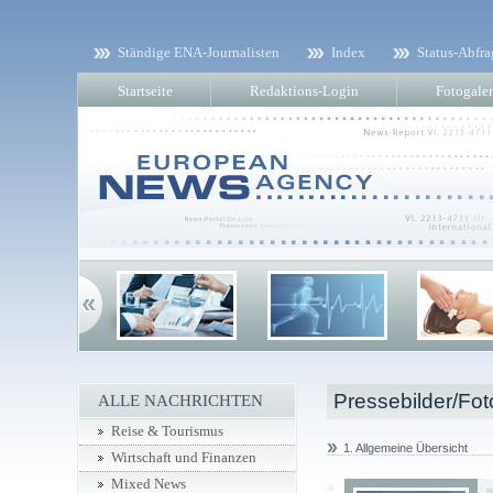
Ständige ENA-Journalisten
Index
Status-Abfra
Startseite
Redaktions-Login
Fotogaler
Pressebilder/Fot
ALLE NACHRICHTEN
Reise & Tourismus
1. Allgemeine Übersicht
Wirtschaft und Finanzen
Mixed News