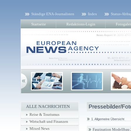
Ständige ENA-Journalisten
Index
Status-Abfra
Startseite
Redaktions-Login
Fotogaler
Pressebilder/Fot
ALLE NACHRICHTEN
Reise & Tourismus
1. Allgemeine Übersicht
Wirtschaft und Finanzen
Mixed News
Faszination Modellbau 