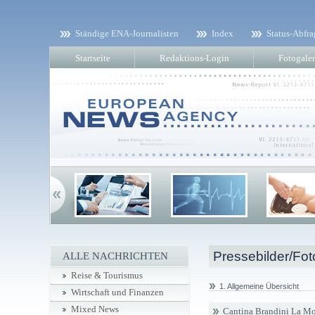
Ständige ENA-Journalisten
Index
Status-Abfra
Startseite
Redaktions-Login
Fotogaler
Pressebilder/Fot
ALLE NACHRICHTEN
Reise & Tourismus
1. Allgemeine Übersicht
Wirtschaft und Finanzen
Mixed News
Cantina Brandini La Mo