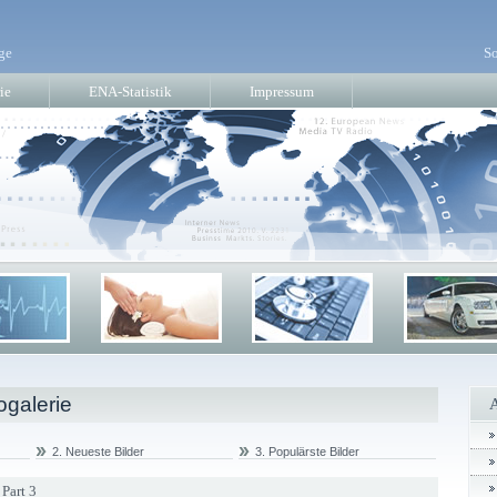
ge
So
ie
ENA-Statistik
Impressum
ogalerie
2. Neueste Bilder
3. Populärste Bilder
Part 3