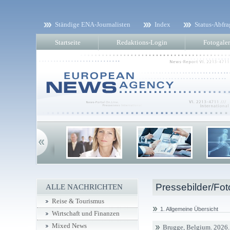
Ständige ENA-Journalisten
Index
Status-Abfra
Startseite
Redaktions-Login
Fotogaler
Pressebilder/Fot
ALLE NACHRICHTEN
Reise & Tourismus
1. Allgemeine Übersicht
Wirtschaft und Finanzen
Mixed News
Brugge, Belgium. 2026. 