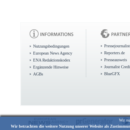
Pressejournalis
Nutzungsbedingungen
Reporters.de
European News Agency
Presseausweis
ENA Redaktionskodex
Journalist Cred
Ergänzende Hinweise
BlueGFX
AGBs
Wir nu
Wir betrachten die weitere Nutzung unserer Website als Zustimmu