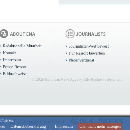
Redaktionelle Mitarbeit
Journalisten-Wettbewerb
Kontakt
Für Ressort bewerben
Impressum
Nebenverdienst
Presse-Ressort
Bildnachweise
© 2026 European News Agency. Alle Rechte vorbehalten.
timieren.
erer
Datenschutzerklärung
|
Impressum
.
OK, nicht mehr anzeigen