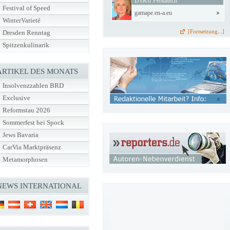
DTKfr Perklitsch
Festival of Speed
gamape.en-a.eu
WinterVarieté
[Fortsetzung...]
Dresden Renntag
Spitzenkulinarik
ARTIKEL DES MONATS
Insolvenzzahlen BRD
Exclusive
Reformstau 2026
Sommerfest bei Spock
Jews Bavaria
CarVia Marktpräsenz
Metamorphosen
NEWS INTERNATIONAL