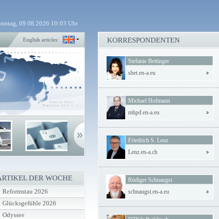
nntag, 09.08.2026 10:03 Uhr
KORRESPONDENTEN
English articles:
Stefanie Bettinger
sbet.en-a.eu
Michael Hofmann
mhpd.en-a.eu
Friedrich S. Lenz
Lenz.en-a.ch
ARTIKEL DER WOCHE
Rüdiger Schnaugst
Reformstau 2026
schnaugst.en-a.eu
Glücksgefühle 2026
Odyssee