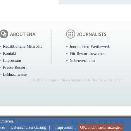
Redaktionelle Mitarbeit
Journalisten-Wettbewerb
Kontakt
Für Ressort bewerben
Impressum
Nebenverdienst
Presse-Ressort
Bildnachweise
© 2026 European News Agency. Alle Rechte vorbehalten.
timieren.
erer
Datenschutzerklärung
|
Impressum
.
OK, nicht mehr anzeigen