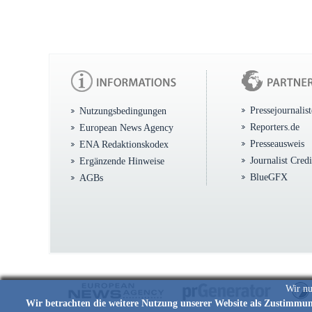
Pressejournalis
Nutzungsbedingungen
Reporters.de
European News Agency
Presseausweis
ENA Redaktionskodex
Journalist Cred
Ergänzende Hinweise
BlueGFX
AGBs
Wir nu
Wir betrachten die weitere Nutzung unserer Website als Zustimmu