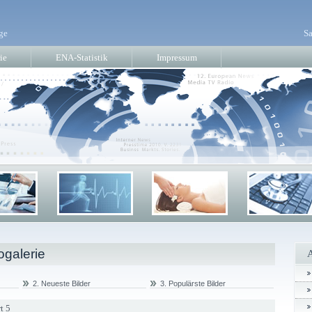
ge
Sa
ie
ENA-Statistik
Impressum
ogalerie
2. Neueste Bilder
3. Populärste Bilder
t 5