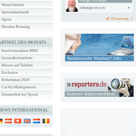
Rüdiger Schnaugst
WinterVarieté
schnaugst.en-a.eu
Spitzenkulinarik
[Fortsetzung...]
Opera
Dresden Renntag
ARTIKEL DES MONATS
Insolvenzzahlen BRD
Gesundheitsreform
Börsen auf Talfahrt
Exclusive
Reformstau 2026
CarVia Marktpräsenz
Sommerfest bei Spock
NEWS INTERNATIONAL