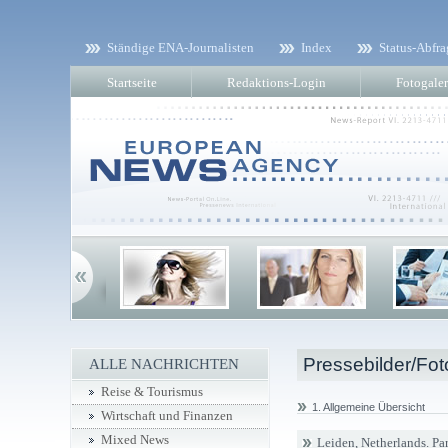
Ständige ENA-Journalisten
Index
Status-Abfra
Startseite
Redaktions-Login
Fotogaler
Pressebilder/Fot
ALLE NACHRICHTEN
Reise & Tourismus
1. Allgemeine Übersicht
Wirtschaft und Finanzen
Mixed News
Leiden, Netherlands. Par