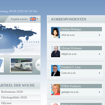
mstag, 08.08.2026 06:24 Uhr
KORRESPONDENTEN
English articles:
Stefanie Bettinger
sbet.en-a.eu
Michael Hofmann
mhpd.en-a.eu
Friedrich S. Lenz
Lenz.en-a.ch
ARTIKEL DER WOCHE
DTKfr Perklitsch
Reformstau 2026
gamape.en-a.eu
Glücksgefühle 2026
Odyssee