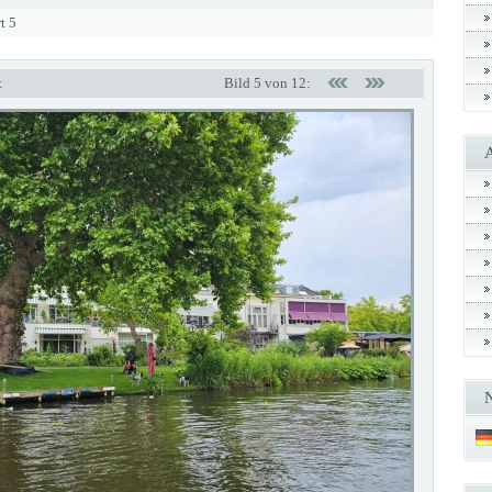
t 5
t
Bild 5 von 12: